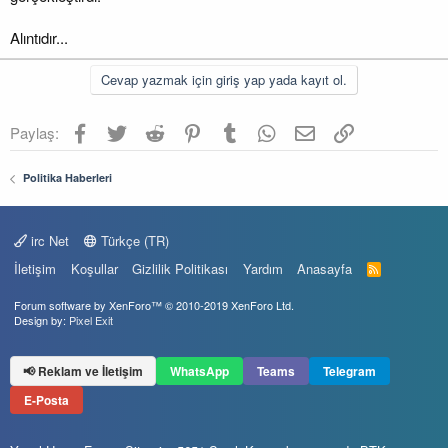
Alıntıdır...
Cevap yazmak için giriş yap yada kayıt ol.
Facebook
Twitter
Reddit
Pinterest
Tumblr
WhatsApp
E-posta
Link
Paylaş:
Politika Haberleri
irc Net
Türkçe (TR)
İletişim
Koşullar
Gizlilik Politikası
Yardım
Anasayfa
R
S
S
Forum software by XenForo™
© 2010-2019 XenForo Ltd.
Design by:
Pixel Exit
📢 Reklam ve İletişim
WhatsApp
Teams
Telegram
E-Posta