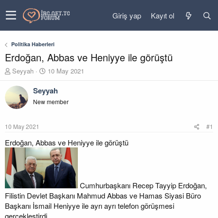
Giriş yap
Kayıt ol
Politika Haberleri
Erdoğan, Abbas ve Heniyye ile görüştü
K
B
Seyyah
10 May 2021
o
a
n
ş
Seyyah
u
l
New member
y
a
u
n
b
g
10 May 2021
#1
a
ı
ş
ç
Erdoğan, Abbas ve Heniyye ile görüştü
l
t
a
a
t
r
a
i
n
h
Cumhurbaşkanı Recep Tayyip Erdoğan,
i
Filistin Devlet Başkanı Mahmud Abbas ve Hamas Siyasi Büro
Başkanı İsmail Heniyye ile ayrı ayrı telefon görüşmesi
gerçekleştirdi.