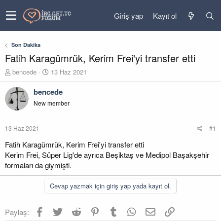
Giriş yap
Kayıt ol
Son Dakika
Fatih Karagümrük, Kerim Frei'yi transfer etti
K
B
bencede
13 Haz 2021
o
a
n
ş
bencede
u
l
New member
y
a
u
n
b
g
13 Haz 2021
#1
a
ı
ş
ç
Fatih Karagümrük, Kerim Frei'yi transfer etti
l
t
Kerim Frei, Süper Lig'de ayrıca Beşiktaş ve Medipol Başakşehir
a
a
formaları da giymişti.
t
r
a
i
Cevap yazmak için giriş yap yada kayıt ol.
n
h
i
Facebook
Twitter
Reddit
Pinterest
Tumblr
WhatsApp
E-posta
Link
Paylaş: