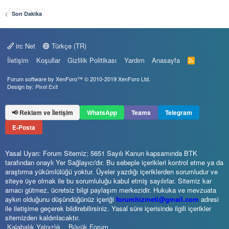
Son Dakika
irc Net
Türkçe (TR)
İletişim
Koşullar
Gizlilik Politikası
Yardım
Anasayfa
R
S
S
Forum software by XenForo™
© 2010-2019 XenForo Ltd.
Design by:
Pixel Exit
📢 Reklam ve İletişim
WhatsApp
Teams
Telegram
E-Posta
Yasal Uyarı: Forum Sitemiz; 5651 Sayılı Kanun kapsamında BTK
tarafından onaylı Yer Sağlayıcı'dır. Bu sebeple içerikleri kontrol etme ya da
araştırma yükümlülüğü yoktur. Üyeler yazdığı içeriklerden sorumludur ve
siteye üye olmak ile bu sorumluluğu kabul etmiş sayılırlar. Sitemiz kar
amacı gütmez, ücretsiz bilgi paylaşım merkezidir. Hukuka ve mevzuata
aykırı olduğunu düşündüğünüz içeriği
forumhizmeti@gmail.com
adresi
ile iletişime geçerek bildirebilirsiniz. Yasal süre içerisinde ilgili içerikler
sitemizden kaldırılacaktır.
Kalabalık Yalnızlık
Büyük Forum