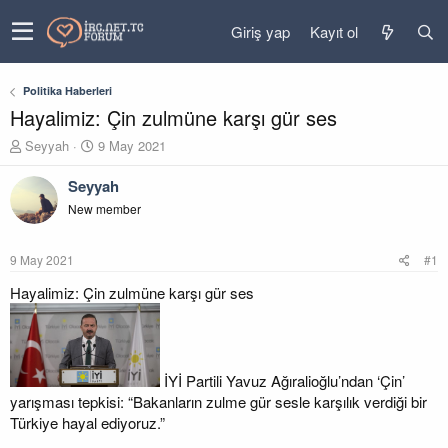
Giriş yap
Kayıt ol
Politika Haberleri
Hayalimiz: Çin zulmüne karşı gür ses
K
B
Seyyah
9 May 2021
o
a
n
ş
Seyyah
u
l
New member
y
a
u
n
b
g
9 May 2021
#1
a
ı
ş
ç
Hayalimiz: Çin zulmüne karşı gür ses
l
t
a
a
t
r
a
i
n
h
İYİ Partili Yavuz Ağıralioğlu’ndan ‘Çin’
i
yarışması tepkisi: “Bakanların zulme gür sesle karşılık verdiği bir
Türkiye hayal ediyoruz.”