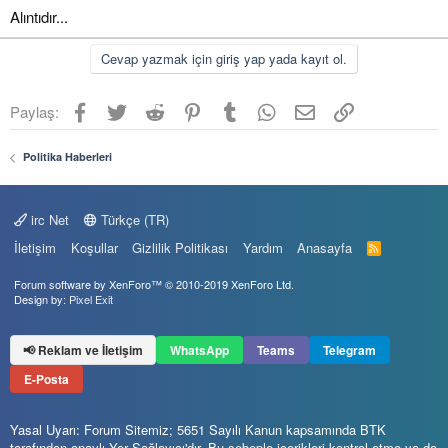
Alıntıdır...
Cevap yazmak için giriş yap yada kayıt ol.
Facebook
Twitter
Reddit
Pinterest
Tumblr
WhatsApp
E-posta
Link
Paylaş:
Politika Haberleri
irc Net
Türkçe (TR)
İletişim
Koşullar
Gizlilik Politikası
Yardım
Anasayfa
R
S
S
Forum software by XenForo™
© 2010-2019 XenForo Ltd.
Design by:
Pixel Exit
📢 Reklam ve İletişim
WhatsApp
Teams
Telegram
E-Posta
Yasal Uyarı: Forum Sitemiz; 5651 Sayılı Kanun kapsamında BTK
tarafından onaylı Yer Sağlayıcı'dır. Bu sebeple içerikleri kontrol etme ya da