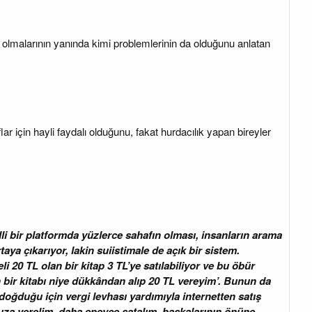
lı olmalarının yanında kimi problemlerinin da olduğunu anlatan
r için hayli faydalı olduğunu, fakat hurdacılık yapan bireyler
li bir platformda yüzlerce sahafın olması, insanların arama
aya çıkarıyor, lakin suiistimale de açık bir sistem.
li 20 TL olan bir kitap 3 TL’ye satılabiliyor ve bu öbür
lan bir kitabı niye dükkândan alıp 20 TL vereyim’. Bunun da
oğduğu için vergi levhası yardımıyla internetten satış
ucuza verelim, daha epeyce satalım, başkalarının önüne