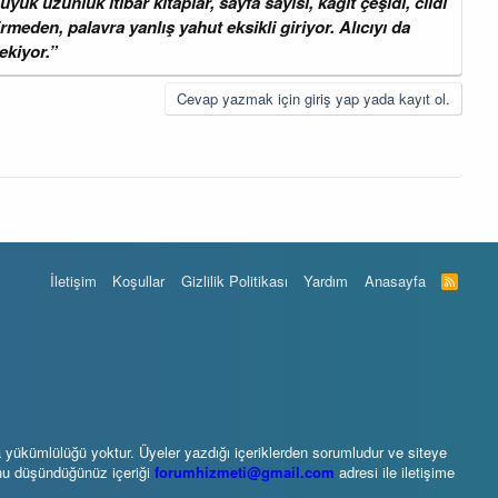
k uzunluk itibar kitaplar, sayfa sayısı, kâğıt çeşidi, cildi
meden, palavra yanlış yahut eksikli giriyor. Alıcıyı da
ekiyor.”
Cevap yazmak için giriş yap yada kayıt ol.
İletişim
Koşullar
Gizlilik Politikası
Yardım
Anasayfa
R
S
S
 yükümlülüğü yoktur. Üyeler yazdığı içeriklerden sorumludur ve siteye
unu düşündüğünüz içeriği
forumhizmeti@gmail.com
adresi ile iletişime