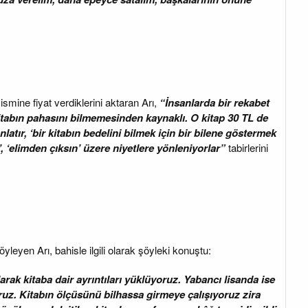
smine fiyat verdiklerini aktaran Arı,
“İnsanlarda bir rekabet
kitabın pahasını bilmemesinden kaynaklı. O kitap 30 TL de
anlatır, ‘bir kitabın bedelini bilmek için bir bilene göstermek
n’, ‘elimden çıksın’ üzere niyetlere yönleniyorlar”
tabirlerini
yleyen Arı, bahisle ilgili olarak şöyleki konuştu:
arak kitaba dair ayrıntıları yüklüyoruz. Yabancı lisanda ise
oruz. Kitabın ölçüsünü bilhassa girmeye çalışıyoruz zira