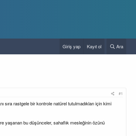
Giriş yap
Kayıt ol
Ara
#1
 sıra rastgele bir kontrole natürel tutulmadıkları için kimi
üzere yaşanan bu düşünceler, sahaflık mesleğinin özünü