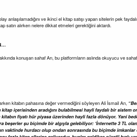
lay anlaşılamadığını ve ikinci el kitap satışı yapan sitelerin pek fayda
tap satın alırken nelere dikkat etmeleri gerektiğini aktardı.
N…
 hakkında konuşan sahaf Arı, bu platformların aslında okuyucu ve sahafla
arken kitabın pahasına değer vermediğini söyleyen Ali İsmail Arı,
“Bel
tap içerisinden aradığını bulabilmesi hayli faydalı bir sistem ort
 kitabın fiyatı hür piyasa üzerinden hayli fazla dönüyor. Yani bede
zira beşerler şu biçimde bir algıyla gelebiliyor: ‘İnternette 3 TL o
rın vaktinde hurdacı olup ondan sonrasında bu biçimde imkanlar d
pey fazla kitap ellerine geliyordur, bunlar geldikçe süratli hızlı 