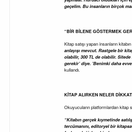
geçelim. Bu insanların birçok maa
“BİR BİLENE GÖSTERMEK GE
Kitap satışı yapan insanların kitabı
anlayışı mevcut. Rastgele bir kit
olabilir, 300 TL de olabilir. Sited
gerekir’ diye. ’Benimki daha evvel 
kullandı.
KİTAP ALIRKEN NELER DİKKAT
Okuyucuların platformlardan kitap sat
“Kitabın gerçek kıymetinde satılıp
tercümanını, editoryel bir kitaps