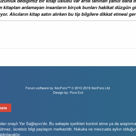
unluk dediğimiz bir kitap üslubu var artık tanınan yahut daha büyü
im kitaptan anlamayan insanların birçok bunları hakikat düzgün gir
or. Alıcıların kitap satın alırken bu tip bilgilere dikkat etmesi ger
Forum software by XenForo™
© 2010-2019 XenForo Ltd.
Design by:
Pixel Exit
osta
 onaylı Yer Sağlayıcı'dır. Bu sebeple içerikleri kontrol etme ya da araştırma
 gütmez, ücretsiz bilgi paylaşım merkezidir. Hukuka ve mevzuata aykırı olduğ
ldırılacaktır.