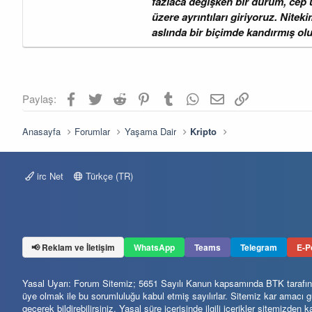
fazlaca değişken bir durum, cep uz
üzere ayrıntıları giriyoruz. Nitek
aslında bir biçimde kandırmış oluy
Facebook
Twitter
Reddit
Pinterest
Tumblr
WhatsApp
E-posta
Link
Paylaş:
Anasayfa
Forumlar
Yaşama Dair
Kripto
irc Net
Türkçe (TR)
📢 Reklam ve İletişim
WhatsApp
Teams
Telegram
E-P
Yasal Uyarı: Forum Sitemiz; 5651 Sayılı Kanun kapsamında BTK tarafından
üye olmak ile bu sorumluluğu kabul etmiş sayılırlar. Sitemiz kar amacı
geçerek bildirebilirsiniz. Yasal süre içerisinde ilgili içerikler sitemizden ka