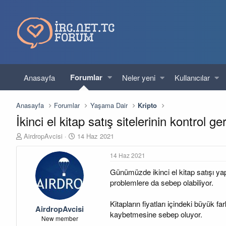
Forumlar
Anasayfa
Neler yeni
Kullanıcılar
Anasayfa
Forumlar
Yaşama Dair
Kripto
İkinci el kitap satış sitelerinin kontrol g
K
B
AirdropAvcisi
14 Haz 2021
o
a
n
ş
14 Haz 2021
u
l
Günümüzde ikinci el kitap satışı yap
y
a
u
n
problemlere da sebep olabiliyor.
b
g
a
ı
Kitapların fiyatları içindeki büyük
AirdropAvcisi
ş
ç
kaybetmesine sebep oluyor.
l
t
New member