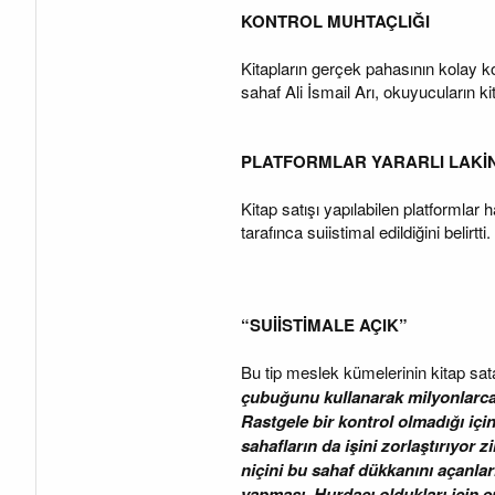
a
a
KONTROL MUHTAÇLIĞI
t
r
a
i
n
h
Kitapların gerçek pahasının kolay ko
i
sahaf Ali İsmail Arı, okuyucuların ki
PLATFORMLAR YARARLI LAKİ
Kitap satışı yapılabilen platformlar
tarafınca suiistimal edildiğini belirtti.
“SUİİSTİMALE AÇIK”
Bu tip meslek kümelerinin kitap sat
çubuğunu kullanarak milyonlarca ki
Rastgele bir kontrol olmadığı için
sahafların da işini zorlaştırıyor 
niçini bu sahaf dükkanını açanla
yapması. Hurdacı oldukları için e