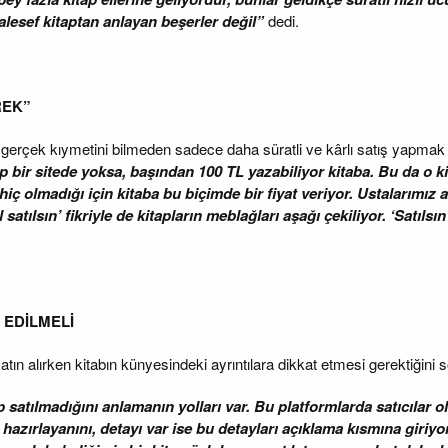
lesef kitaptan anlayan beşerler değil”
dedi.
REK”
n gerçek kıymetini bilmeden sadece daha süratli ve kârlı satış yapmak i
ap bir sitede yoksa, başından 100 TL yazabiliyor kitaba. Bu da o 
e hiç olmadığı için kitaba bu biçimde bir fiyat veriyor. Ustalarımız 
satılsın’ fikriyle de kitapların meblağları aşağı çekiliyor. ‘Satılsı
 EDİLMELİ
ın alırken kitabın künyesindeki ayrıntılara dikkat etmesi gerektiğini sö
 satılmadığını anlamanın yolları var. Bu platformlarda satıcılar ol
a hazırlayanını, detayı var ise bu detayları açıklama kısmına giriy