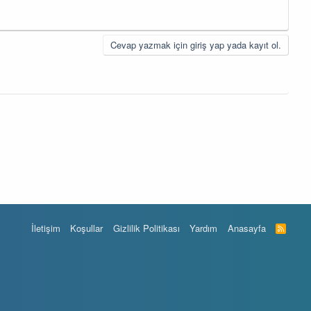
Cevap yazmak için giriş yap yada kayıt ol.
İletişim
Koşullar
Gizlilik Politikası
Yardım
Anasayfa
R
S
S