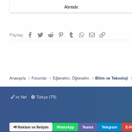
a
a
t
r
Alıntıdır.
a
i
n
h
i
Facebook
Twitter
Reddit
Pinterest
Tumblr
WhatsApp
E-posta
Link
Paylaş:
Anasayfa
Forumlar
Eğlenelim, Öğrenelim
Bilim ve Teknoloji
irc Net
Türkçe (TR)
📢 Reklam ve İletişim
WhatsApp
Teams
Telegram
E-P