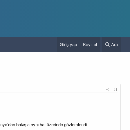
Giriş yap
Kayıt ol
Ara
#1
nya’dan bakışla aynı hat üzerinde gözlemlendi.