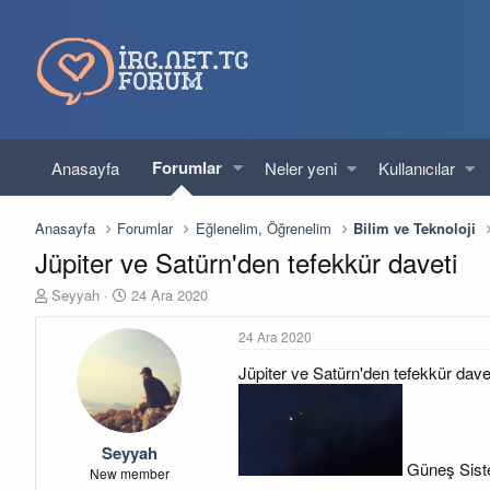
Forumlar
Anasayfa
Neler yeni
Kullanıcılar
Anasayfa
Forumlar
Eğlenelim, Öğrenelim
Bilim ve Teknoloji
Jüpiter ve Satürn'den tefekkür daveti
K
B
Seyyah
24 Ara 2020
o
a
n
ş
24 Ara 2020
u
l
Jüpiter ve Satürn'den tefekkür dave
y
a
u
n
b
g
a
ı
Seyyah
ş
ç
Güneş Sistem
l
t
New member