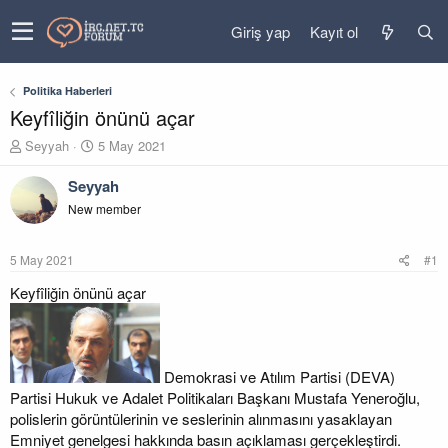
Giriş yap
Kayıt ol
Politika Haberleri
Keyfîliğin önünü açar
K
B
Seyyah
5 May 2021
o
a
n
ş
Seyyah
u
l
New member
y
a
u
n
b
g
5 May 2021
#1
a
ı
ş
ç
Keyfîliğin önünü açar
l
t
a
a
t
r
a
i
Demokrasi ve Atılım Partisi (DEVA)
n
h
Partisi Hukuk ve Adalet Politikaları Başkanı Mustafa Yeneroğlu,
i
polislerin görüntülerinin ve seslerinin alınmasını yasaklayan
Emniyet genelgesi hakkında basın açıklaması gerçekleştirdi.