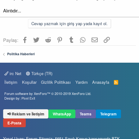
Alıntıdır...
Cevap yazmak için giriş yap yada kayıt ol.
Facebook
Twitter
Reddit
Pinterest
Tumblr
WhatsApp
E-posta
Link
Paylaş:
Politika Haberleri
irc Net
Türkçe (TR)
İletişim
Koşullar
Gizlilik Politikası
Yardım
Anasayfa
R
S
S
Forum software by XenForo™
© 2010-2019 XenForo Ltd.
Design by:
Pixel Exit
📢 Reklam ve İletişim
WhatsApp
Teams
Telegram
E-Posta
Yasal Uyarı: Forum Sitemiz; 5651 Sayılı Kanun kapsamında BTK