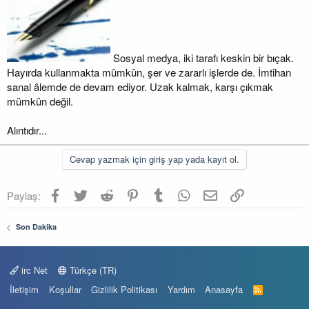
Sosyal medya, iki tarafı keskin bir bıçak.
Hayırda kullanmakta mümkün, şer ve zararlı işlerde de. İmtihan
sanal âlemde de devam ediyor. Uzak kalmak, karşı çıkmak
mümkün değil.
Alıntıdır...
Cevap yazmak için giriş yap yada kayıt ol.
Facebook
Twitter
Reddit
Pinterest
Tumblr
WhatsApp
E-posta
Link
Paylaş:
Son Dakika
irc Net
Türkçe (TR)
İletişim
Koşullar
Gizlilik Politikası
Yardım
Anasayfa
R
S
S