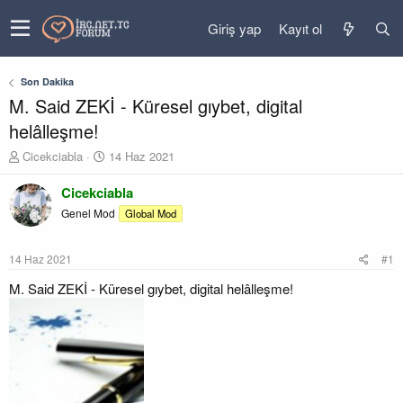
Giriş yap
Kayıt ol
Son Dakika
M. Said ZEKİ - Küresel gıybet, digital
helâlleşme!
K
B
Cicekciabla
14 Haz 2021
o
a
n
ş
Cicekciabla
u
l
Genel Mod
Global Mod
y
a
u
n
b
g
14 Haz 2021
#1
a
ı
ş
ç
M. Said ZEKİ - Küresel gıybet, digital helâlleşme!
l
t
a
a
t
r
a
i
n
h
i