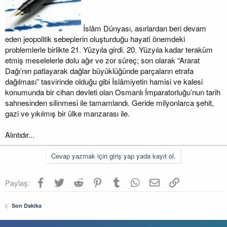
İslâm Dünyası, asırlardan beri devam
eden jeopolitik sebeplerin oluşturduğu hayatî önemdeki
problemlerle birlikte 21. Yüzyıla girdi. 20. Yüzyıla kadar teraküm
etmiş meselelerle dolu ağır ve zor süreç; son olarak “Ararat
Dağı’nın patlayarak dağlar büyüklüğünde parçaların etrafa
dağılması” tasvirinde olduğu gibi İslâmiyetin hamisi ve kalesi
konumunda bir cihan devleti olan Osmanlı İmparatorluğu’nun tarih
sahnesinden silinmesi ile tamamlandı. Geride milyonlarca şehit,
gazi ve yıkılmış bir ülke manzarası ile.
Alıntıdır...
Cevap yazmak için giriş yap yada kayıt ol.
Facebook
Twitter
Reddit
Pinterest
Tumblr
WhatsApp
E-posta
Link
Paylaş:
Son Dakika