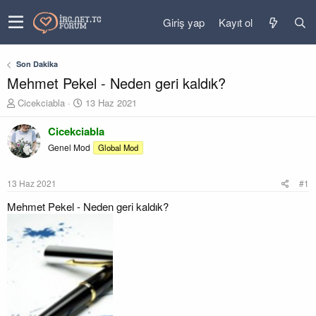
Giriş yap
Kayıt ol
Son Dakika
Mehmet Pekel - Neden geri kaldık?
K
B
Cicekciabla
13 Haz 2021
o
a
n
ş
Cicekciabla
u
l
Genel Mod
Global Mod
y
a
u
n
b
g
13 Haz 2021
#1
a
ı
ş
ç
Mehmet Pekel - Neden geri kaldık?
l
t
a
a
t
r
a
i
n
h
i