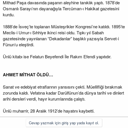
Mithad Paşa davasında paşanın aleyhine tanıklık yaptı. 1878’de
Osmanlı Sarayı’nın dayanağıyla Tercüman-ı Hakikat gazetesini
kurdu.
1888’de İsveç’te toplanan Müsteşrikler Kongresi’ne katıldı. 1895’te
Meclis-i Umur-ı Sıhhiye ikinci reisi oldu. Tıpkı yıl Sabah
gazetesinde yayınlanan “Dekadanlar” başlıklı yazısıyla Servet-i
Fünun‘u eleştirdi.
Ünlü kitabı ise Felatun Beyefendi İle Rakım Efendi yapıtıdır.
AHMET MİTHAT ÖLDÜ…
Sanat ve edebiyat etraflarının yansısını çekti. Müellifliği bırakmak
zorunda kaldı. Vefatına kadar Darülfünun’da dünya tarihi ve dinlert
arihi dersleri verdi, hayır kurumlarında çalıştı.
Ünlü muharrir, 28 Aralık 1912’de hayatını kaybetti.
Cevap yazmak için giriş yap yada kayıt ol.