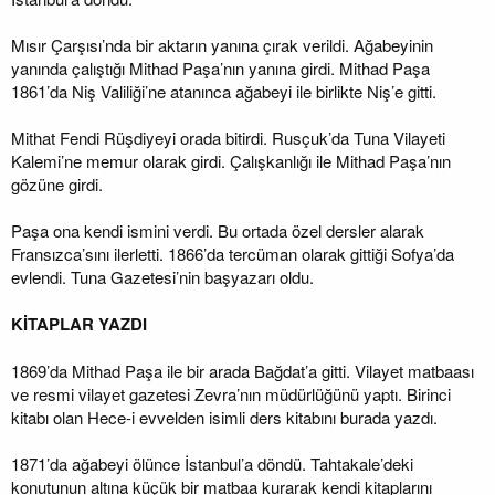
Mısır Çarşısı’nda bir aktarın yanına çırak verildi. Ağabeyinin
yanında çalıştığı Mithad Paşa’nın yanına girdi. Mithad Paşa
1861’da Niş Valiliği’ne atanınca ağabeyi ile birlikte Niş’e gitti.
Mithat Fendi Rüşdiyeyi orada bitirdi. Rusçuk’da Tuna Vilayeti
Kalemi’ne memur olarak girdi. Çalışkanlığı ile Mithad Paşa’nın
gözüne girdi.
Paşa ona kendi ismini verdi. Bu ortada özel dersler alarak
Fransızca’sını ilerletti. 1866’da tercüman olarak gittiği Sofya’da
evlendi. Tuna Gazetesi’nin başyazarı oldu.
KİTAPLAR YAZDI
1869’da Mithad Paşa ile bir arada Bağdat’a gitti. Vilayet matbaası
ve resmi vilayet gazetesi Zevra’nın müdürlüğünü yaptı. Birinci
kitabı olan Hece-i evvelden isimli ders kitabını burada yazdı.
1871’da ağabeyi ölünce İstanbul’a döndü. Tahtakale’deki
konutunun altına küçük bir matbaa kurarak kendi kitaplarını