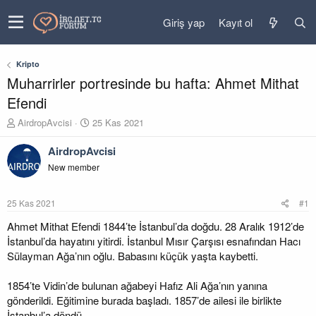
Giriş yap
Kayıt ol
Kripto
Muharrirler portresinde bu hafta: Ahmet Mithat
Efendi
K
B
AirdropAvcisi
25 Kas 2021
o
a
n
ş
AirdropAvcisi
u
l
New member
y
a
u
n
b
g
25 Kas 2021
#1
a
ı
ş
ç
Ahmet Mithat Efendi 1844’te İstanbul’da doğdu. 28 Aralık 1912’de
l
t
İstanbul’da hayatını yitirdi. İstanbul Mısır Çarşısı esnafından Hacı
a
a
Sülayman Ağa’nın oğlu. Babasını küçük yaşta kaybetti.
t
r
a
i
1854’te Vidin’de bulunan ağabeyi Hafız Ali Ağa’nın yanına
n
h
gönderildi. Eğitimine burada başladı. 1857’de ailesi ile birlikte
i
İstanbul’a döndü.