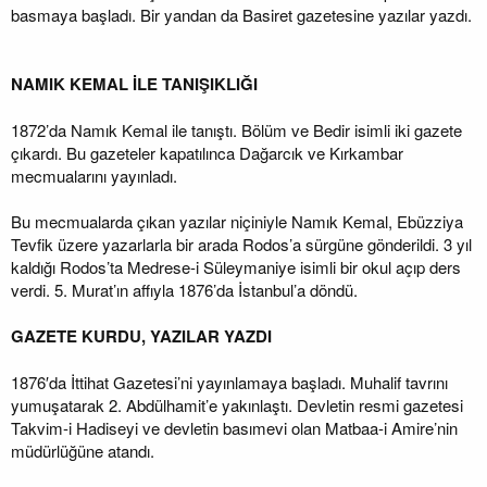
basmaya başladı. Bir yandan da Basiret gazetesine yazılar yazdı.
NAMIK KEMAL İLE TANIŞIKLIĞI
1872’da Namık Kemal ile tanıştı. Bölüm ve Bedir isimli iki gazete
çıkardı. Bu gazeteler kapatılınca Dağarcık ve Kırkambar
mecmualarını yayınladı.
Bu mecmualarda çıkan yazılar niçiniyle Namık Kemal, Ebüzziya
Tevfik üzere yazarlarla bir arada Rodos’a sürgüne gönderildi. 3 yıl
kaldığı Rodos’ta Medrese-i Süleymaniye isimli bir okul açıp ders
verdi. 5. Murat’ın affıyla 1876’da İstanbul’a döndü.
GAZETE KURDU, YAZILAR YAZDI
1876′da İttihat Gazetesi’ni yayınlamaya başladı. Muhalif tavrını
yumuşatarak 2. Abdülhamit’e yakınlaştı. Devletin resmi gazetesi
Takvim-i Hadiseyi ve devletin basımevi olan Matbaa-i Amire’nin
müdürlüğüne atandı.