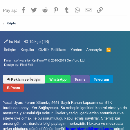
Facebook
Twitter
Reddit
Pinterest
Tumblr
WhatsApp
E-posta
Link
Paylaş:
Kripto
irc Net
Türkçe (TR)
İletişim
Koşullar
Gizlilik Politikası
Yardım
Anasayfa
R
S
S
Forum software by XenForo™
© 2010-2019 XenForo Ltd.
Design by:
Pixel Exit
📢 Reklam ve İletişim
WhatsApp
Teams
Telegram
E-Posta
Yasal Uyarı: Forum Sitemiz; 5651 Sayılı Kanun kapsamında BTK
tarafından onaylı Yer Sağlayıcı'dır. Bu sebeple içerikleri kontrol etme ya da
araştırma yükümlülüğü yoktur. Üyeler yazdığı içeriklerden sorumludur ve
siteye üye olmak ile bu sorumluluğu kabul etmiş sayılırlar. Sitemiz kar
amacı gütmez, ücretsiz bilgi paylaşım merkezidir. Hukuka ve mevzuata
aykırı olduğunu düşündüğünüz içeriği
forumhizmeti@gmail.com
adresi