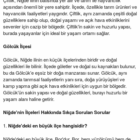
Çiftlik, Niğde ilinin batısında yer alır ve tarım ile hayvancılık
açısından önemli bir yere sahiptir. İlçede, özellikle tarım ürünleri ve
hayvancılık faaliyetleri yaygındır. Çiftlik, aynı zamanda çeşitli doğal
güzelliklere sahip olup, doğal yaşamı ve açık hava etkinliklerini
sevenler için cazip bir bölgedir. Çiftlik'in sakin ve huzurlu yapısı,
burada yaşayanlar için ideal bir yaşam ortamı sağlar.
Gölcük İlçesi
Gölcük, Niğde ilinin en küçük ilçelerinden biridir ve doğal
güzellikleri ile bilinir. İlçede göletler ve doğal su kaynakları bulunur,
bu da Gölcük'e eşsiz bir doğa manzarası sunar. Gölcük, aynı
zamanda tarımsal faaliyetlerin yanı sıra, doğa yürüyüşleri ve
kamp yapma gibi açık hava etkinlikleri için uygun bir bölgedir.
Gölcük'ün sakin yapısı ve doğal güzellikleri, burayı huzurlu bir
yaşam alanı haline getirir.
Niğde'nin İlçeleri Hakkında Sıkça Sorulan Sorular
1.
Niğde'deki en büyük ilçe hangisidir?
Niğde'deki en büyük ilçe, Bor'dur. Bor, hem yüzölçümü hem de