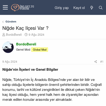
Giriş yap
Kayıt ol
Gündem
Niğde Kaç Ilçesi Var ?
K
B
BordoBereli
9 Ağu 2024
o
a
n
ş
BordoBereli
u
l
Genel Mod
Global Mod
y
a
u
n
b
g
9 Ağu 2024
#1
a
ı
ş
ç
Niğde'nin İlçeleri ve Genel Bilgiler
l
t
a
a
Niğde, Türkiye'nin İç Anadolu Bölgesi'nde yer alan bir ildir ve
t
r
sahip olduğu ilçelerle bölgenin önemli şehirlerinden biridir. Coğrafi
a
i
konumu, tarihi ve kültürel zenginlikleri ile dikkat çeken Niğde'nin
n
h
i
kaç ilçesi olduğu, hem yerel halk hem de ziyaretçiler açısından
merak edilen konular arasında yer almaktadır.