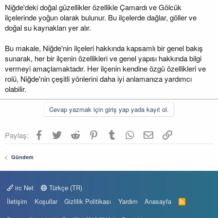
Niğde'deki doğal güzellikler özellikle Çamardı ve Gölcük
ilçelerinde yoğun olarak bulunur. Bu ilçelerde dağlar, göller ve
doğal su kaynakları yer alır.
Bu makale, Niğde'nin ilçeleri hakkında kapsamlı bir genel bakış
sunarak, her bir ilçenin özellikleri ve genel yapısı hakkında bilgi
vermeyi amaçlamaktadır. Her ilçenin kendine özgü özellikleri ve
rolü, Niğde'nin çeşitli yönlerini daha iyi anlamanıza yardımcı
olabilir.
Cevap yazmak için giriş yap yada kayıt ol.
Facebook
Twitter
Reddit
Pinterest
Tumblr
WhatsApp
E-posta
Link
Paylaş:
Gündem
irc Net
Türkçe (TR)
İletişim
Koşullar
Gizlilik Politikası
Yardım
Anasayfa
R
S
S