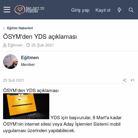
Giriş yap
Kayıt ol
Eğitim Haberleri
ÖSYM'den YDS açıklaması
K
B
Eğitmen
25 Şub 2021
o
a
n
ş
Eğitmen
u
l
Member
y
a
u
n
b
g
25 Şub 2021
#1
a
ı
ş
ç
ÖSYM'den YDS açıklaması
l
t
a
a
t
r
a
i
n
h
YDS için başvurular, 8 Mart'a kadar
i
ÖSYM'nin internet sitesi veya Aday İşlemleri Sistemi mobil
uygulaması üzerinden yapılabilecek.