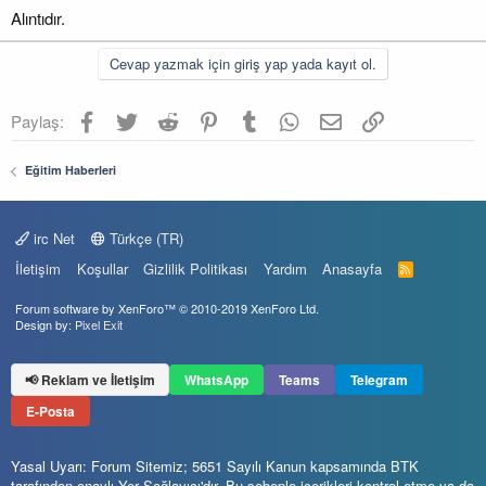
Alıntıdır.
Cevap yazmak için giriş yap yada kayıt ol.
Facebook
Twitter
Reddit
Pinterest
Tumblr
WhatsApp
E-posta
Link
Paylaş:
Eğitim Haberleri
irc Net
Türkçe (TR)
İletişim
Koşullar
Gizlilik Politikası
Yardım
Anasayfa
R
S
S
Forum software by XenForo™
© 2010-2019 XenForo Ltd.
Design by:
Pixel Exit
📢 Reklam ve İletişim
WhatsApp
Teams
Telegram
E-Posta
Yasal Uyarı: Forum Sitemiz; 5651 Sayılı Kanun kapsamında BTK
tarafından onaylı Yer Sağlayıcı'dır. Bu sebeple içerikleri kontrol etme ya da