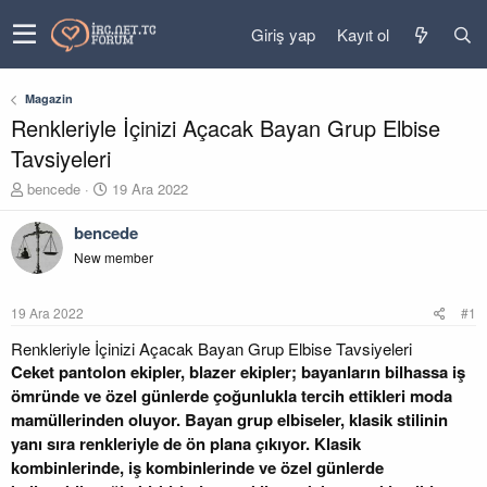
Giriş yap
Kayıt ol
Magazin
Renkleriyle İçinizi Açacak Bayan Grup Elbise
Tavsiyeleri
K
B
bencede
19 Ara 2022
o
a
n
ş
bencede
u
l
New member
y
a
u
n
b
g
19 Ara 2022
#1
a
ı
ş
ç
Renkleriyle İçinizi Açacak Bayan Grup Elbise Tavsiyeleri
l
t
Ceket pantolon ekipler, blazer ekipler; bayanların bilhassa iş
a
a
ömründe ve özel günlerde çoğunlukla tercih ettikleri moda
t
r
mamüllerinden oluyor. Bayan grup elbiseler, klasik stilinin
a
i
yanı sıra renkleriyle de ön plana çıkıyor. Klasik
n
h
i
kombinlerinde, iş kombinlerinde ve özel günlerde