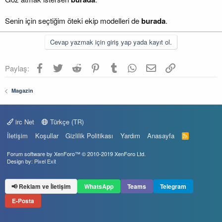
Senin için seçtiğim öteki ekip modelleri de
burada
.
Cevap yazmak için giriş yap yada kayıt ol.
Facebook
Twitter
Reddit
Pinterest
Tumblr
WhatsApp
E-posta
Link
Paylaş:
Magazin
irc Net
Türkçe (TR)
İletişim
Koşullar
Gizlilik Politikası
Yardım
Anasayfa
R
S
S
Forum software by XenForo™
© 2010-2019 XenForo Ltd.
Design by:
Pixel Exit
📢 Reklam ve İletişim
WhatsApp
Teams
Telegram
E-Posta