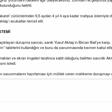
 bulunduğunu belirtti.
‘hakaret’ cürümlerinden 9,5 aydan 4 yıl 4 aya kadar mahpus istemiyle
aş’ı avukatları temsil etti.
STEMİ
ıklayan duruşma savcısı, sanık Yusuf Aktaş’ın Bircan Bali’ye karşı, “
 tabirlerini kullandığını ve bunu da savunmasında kısmen kabul ettiğin
akları ve ekran imgeleri tarafınca sabit olduğunu belirten savcılık Akta
nı istedi.
rın savunmalarını hazırlaması için mühlet veren mahkeme duruşmayı e