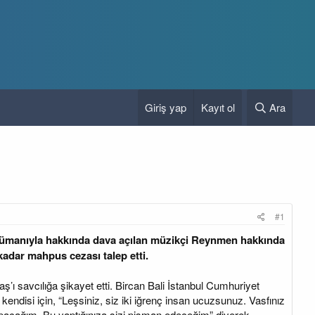
Giriş yap
Kayıt ol
Ara
#1
argümanıyla hakkında dava açılan müzikçi Reynmen hakkında
 kadar mahpus cezası talep etti.
ı savcılığa şikayet etti. Bircan Bali İstanbul Cumhuriyet
ndisi için, “Leşsiniz, siz iki iğrenç insan ucuzsunuz. Vasfınız
apacağım. Bu yaptığınıza sizi pişman edeceğim” diyerek