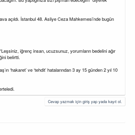
 dava açıldı. İstanbul 48. Asliye Ceza Mahkemesi’nde bugün
Leşsiniz, iğrenç insan, ucuzsunuz, yorumların bedelini ağır
i belirtti.
ş’ın ‘hakaret’ ve ‘tehdit’ hatalarından 3 ay 15 günden 2 yıl 10
rteledi.
Cevap yazmak için giriş yap yada kayıt ol.