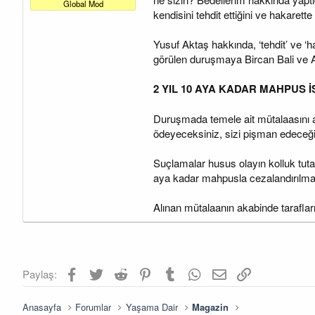
a
a
Global Mod
t
r
kendisini tehdit ettiğini ve hakarette
a
i
n
h
Yusuf Aktaş hakkında, ‘tehdit’ ve 
i
görülen duruşmaya Bircan Bali ve Akt
2 YIL 10 AYA KADAR MAHPUS İ
Duruşmada temele ait mütalaasını aç
ödeyeceksiniz, sizi pişman edeceğim”
Suçlamalar husus olayın kolluk tutan
aya kadar mahpusla cezalandırılması
Alınan mütalaanın akabinde tarafla
Facebook
Twitter
Reddit
Pinterest
Tumblr
WhatsApp
E-posta
Link
Paylaş:
Anasayfa
Forumlar
Yaşama Dair
Magazin