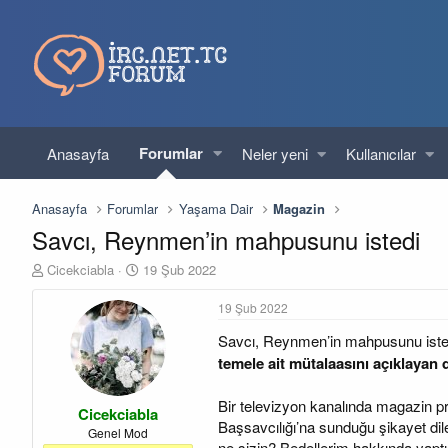
Forumlar
Anasayfa
Neler yeni
Kullanıcılar
Anasayfa
Forumlar
Yaşama Dair
Magazin
Savcı, Reynmen’in mahpusunu istedi
K
B
Cicekciabla
19 Şub 2022
o
a
n
ş
19 Şub 2022
u
l
Savcı, Reynmen’in mahpusunu ist
y
a
u
n
temele ait mütalaasını açıklayan 
b
g
a
ı
Bir televizyon kanalında magazin pr
Cicekciabla
ş
ç
Başsavcılığı’na sunduğu şikayet dil
l
t
Genel Mod
ne sizin? Bedellerim hakkında yapt