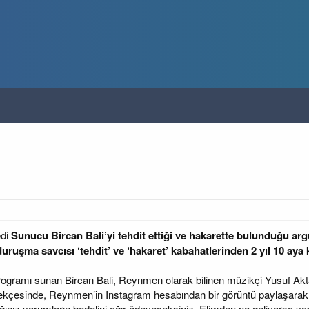
edi
Sunucu Bircan Bali’yi tehdit ettiği ve hakarette bulunduğu 
duruşma savcısı ‘tehdit’ ve ‘hakaret’ kabahatlerinden 2 yıl 10 aya
ogramı sunan Bircan Bali, Reynmen olarak bilinen müzikçi Yusuf Aktaş’
ekçesinde, Reynmen’in Instagram hesabından bir görüntü paylaşarak ke
ığınız yorumların bedelini ağır ödeyeceksiniz. Elimden ne geliyorsa y