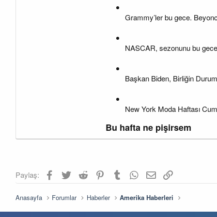
Grammy’ler bu gece. Beyoncé
NASCAR, sezonunu bu gece Lo
Başkan Biden, Birliğin Duru
New York Moda Haftası Cuma
Bu hafta ne pişirsem
Facebook
Twitter
Reddit
Pinterest
Tumblr
WhatsApp
E-posta
Link
Paylaş:
Anasayfa
Forumlar
Haberler
Amerika Haberleri