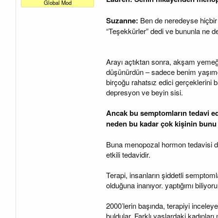
a
a
Global Mod
t
r
a
i
Suzanne:
Ben de neredeyse hiçbir
n
h
“Teşekkürler” dedi ve bununla ne de
i
Arayı açtıktan sonra, akşam yemeğ
düşünürdün – sadece benim yaşımda
birçoğu rahatsız edici gerçeklerini 
depresyon ve beyin sisi.
Ancak bu semptomların tedavi ed
neden bu kadar çok kişinin bunu
Buna menopozal hormon tedavisi deni
etkili tedavidir.
Terapi, insanların şiddetli semptomla
olduğuna inanıyor. yaptığımı biliyo
2000’lerin başında, terapiyi inceleye
buldular. Farklı yaşlardaki kadınları