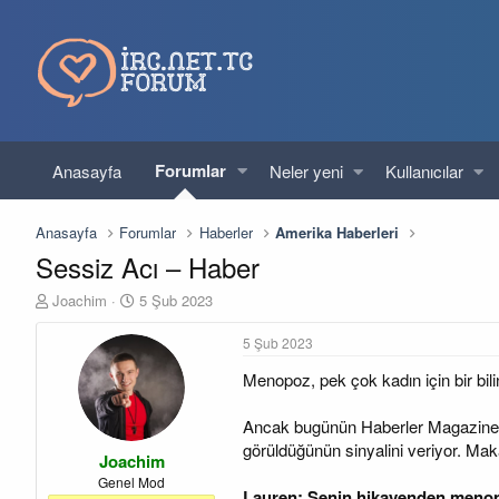
Forumlar
Anasayfa
Neler yeni
Kullanıcılar
Anasayfa
Forumlar
Haberler
Amerika Haberleri
Sessiz Acı – Haber
K
B
Joachim
5 Şub 2023
o
a
n
ş
5 Şub 2023
u
l
Menopoz, pek çok kadın için bir bilinm
y
a
u
n
b
g
Ancak bugünün Haberler Magazine’dek
a
ı
görüldüğünün sinyalini veriyor. M
Joachim
ş
ç
l
t
Genel Mod
Lauren: Senin hikayenden menop