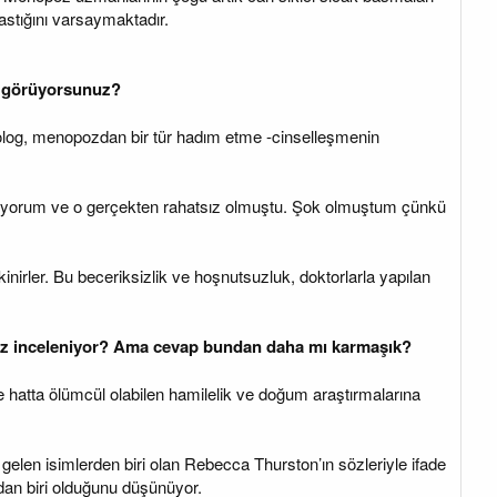
bastığını varsaymaktadır.
i görüyorsunuz?
ekolog, menopozdan bir tür hadım etme -cinselleşmenin
lıyorum ve o gerçekten rahatsız olmuştu. Şok olmuştum çünkü
irler. Bu beceriksizlik ve hoşnutsuzluk, doktorlarla yapılan
r az inceleniyor? Ama cevap bundan daha mı karmaşık?
e hatta ölümcül olabilen hamilelik ve doğum araştırmalarına
len isimlerden biri olan Rebecca Thurston’ın sözleriyle ifade
dan biri olduğunu düşünüyor.