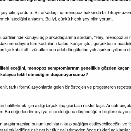
 şey bilmiyordum. Bir arkadaşıma menopoz hakkında bir hikaye üzerin
mek istediğini anladım, Bu iyi, çünkü hiçbir şey bilmiyorum.
i partilerinde konuyu açıp arkadaşlarıma sordum, “Hey, menopozun n
ki neredeyse tüm kadınların kafası karışmıştı. , gerçekten mücade
basitçe kabul etti: vücutları son adet döngülerine yaklaşırken yıllarc
ilebileceğini, menopoz semptomlarının genellikle gözden kaçan b
 kolayca teklif etmediğini düşünüyorsunuz?
r, farklı formülasyonlarda gelen bir östrojen ve progesteron reçetesi
rı hafifletmek için aldığı birçok ilaç gibi bazı riskler taşır. Ancak bir
rum Bu değerlendirmeyi yanıltıcı olduğunu düşündüğüm bilgilere dayana
n araştırmacılar, bunun kadınların kalp sağlığını etkileyebileceğini ve f
 nasıl etkilediğine dair net bir fikir geliştirmeden önce riskleri açıkla