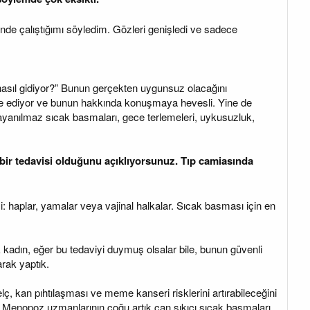
de çalıştığımı söyledim. Gözleri genişledi ve sadece
asıl gidiyor?” Bunun gerçekten uygunsuz olacağını
le ediyor ve bunun hakkında konuşmaya hevesli. Yine de
a dayanılmaz sıcak basmaları, gece terlemeleri, uykusuzluk,
ir tedavisi olduğunu açıklıyorsunuz. Tıp camiasında
: haplar, yamalar veya vajinal halkalar. Sıcak basması için en
çok kadın, eğer bu tedaviyi duymuş olsalar bile, bunun güvenli
rak yaptık.
elç, kan pıhtılaşması ve meme kanseri risklerini artırabileceğini
dılar. Menopoz uzmanlarının çoğu artık can sıkıcı sıcak basmaları