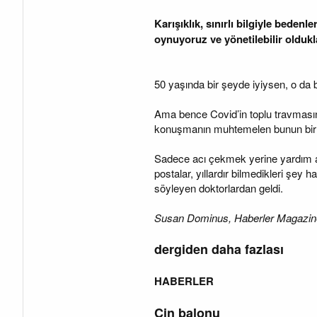
Karışıklık, sınırlı bilgiyle bede
oynuyoruz ve yönetilebilir oldu
50 yaşında bir şeyde iyiysen, o da 
Ama bence Covid’in toplu travmasın
konuşmanın muhtemelen bunun bir 
Sadece acı çekmek yerine yardım alm
postalar, yıllardır bilmedikleri şey
söyleyen doktorlardan geldi.
Susan Dominus, Haberler Magazine’e k
dergiden daha fazlası
HABERLER
Çin balonu