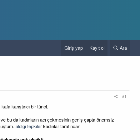
Giriş yap
Kayıt ol
Ara
#1
afa karıştırıcı bir tünel.
di ve bu da kadınların acı çekmesinin geniş çapta önemsiz
onuştum.
aldığı tepkiler
kadınlar tarafından
öylemde çok eksikti.