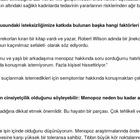
 altındaki sağlıklı kadınlarda tedavinin yararlarının risklerinden ağır 
undaki isteksizliğimize katkıda bulunan başka hangi faktörler
rekorları kıran bir kitap vardı ve yazar, Robert Wilson adında bir jin
nun kaçınılmaz sefaleti- olarak söz ediyordu.
mu ve yaşlı bir arkadaşıma menopoz hakkında soru sorduğumu hatır
a konuşmak istemiyorum. Fazla kişisel hissettiriyor.”
n suçlanmak istemedikleri için semptomlar hakkında konuşmaktan çekin
nın cinsiyetçilik olduğunu söyleyebilir: Menopoz neden bu kada
ığına dikkat etmek önemlidir. Bu hayatın bir parçası. Çok tehlikeli v
e işin içinde olduğunu düşünüyorum. Menopoz araştırmalarında önde ge
esine karşı yüksek bir toleransa sahibiz. Tıbbın büyük kör noktaların