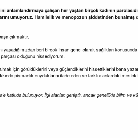
nlerini anlamlandırmaya çalışan her yaştan birçok kadının parolas
klarını umuyoruz. Hamilelik ve menopozun şiddetinden bunalmış 
başa çıkmaktır.
ı yaşadığımızdan beri birçok insan genel olarak sağlıkları konusund
parçası olduğunu hissediyorum.
ak için görüldüklerini veya güçlendiklerini hissettiklerini bana yazan
 hakkında pişmanlık duyduklarını ifade eden ve farklı alanlardaki mesle
atkıda bulunuyor. İlgi alanları geniştir, ancak genellikle bilim ve kül