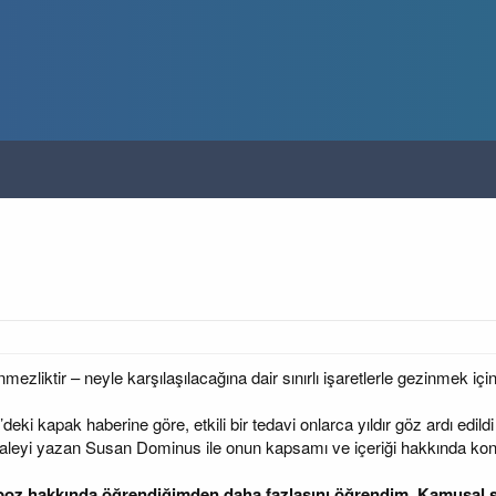
ezliktir – neyle karşılaşılacağına dair sınırlı işaretlerle gezinmek için k
i kapak haberine göre, etkili bir tedavi onlarca yıldır göz ardı edil
akaleyi yazan Susan Dominus ile onun kapsamı ve içeriği hakkında k
oz hakkında öğrendiğimden daha fazlasını öğrendim. Kamusal s