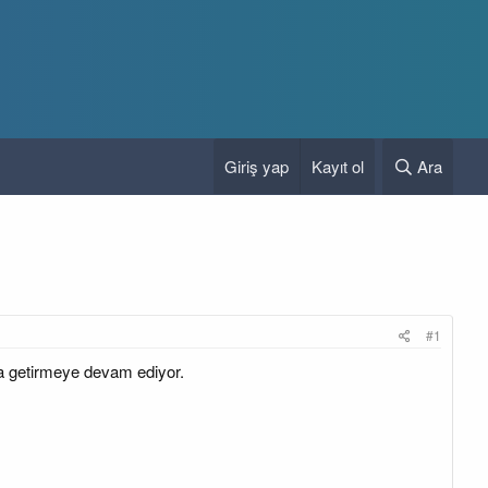
Giriş yap
Kayıt ol
Ara
#1
aya getirmeye devam ediyor.