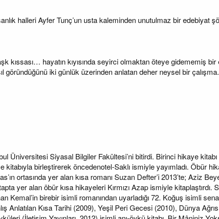
anlık halleri Ayfer Tunç’un usta kaleminden unutulmaz bir edebiyat ş
aşk kıssası… hayatın kıyısında seyirci olmaktan öteye gidememiş bir 
 göründüğünü iki günlük üzerinden anlatan deher neysel bir çalışma.
 Üniversitesi Siyasal Bilgiler Fakültesi’ni bitirdi. Birinci hikaye kitab
e kitabıyla birleştirerek öncedenotel-Saklı ismiyle yayımladı. Öbür h
s’ın ortasında yer alan kısa romanı Suzan Defter’i 2013’te; Aziz Beye
tapta yer alan öbür kısa hikayeleri Kırmızı Azap ismiyle kitaplaştırdı.
n Kemal’in birebir isimli romanından uyarladığı 72. Koğuş isimli senar
 Anlatılan Kısa Tarihi (2009), Yeşil Peri Gecesi (2010), Dünya Ağrıs
küleri (İletişim Yayınları, 2012) isimli anı-öykü kitabı, Bir Mâniniz