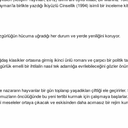
Ayman’la birlikte yazdığı İkiyüzlü Cinsellik (1994) isimli bir inceleme ki
özgürlüğün hücuma uğradığı her durum ve yerde yeniliğini koruyor.
aş klasikler ortasına girmiş ikinci ünlü romanı ve çarpıcı bir politik
gürlük emelli bir ihtilalin nasıl tek adamlığa evrilebileceğini gözler önü
azarann hayvanlar bir gün toplanıp yaşadıkları çiftliği ele geçirirler. 
muzların öncülüğünde bu yeni tertibi kurmak için çalışmaya başlarlar. 
i meseleler ortaya çıkacak ve eskisinden daha acımasız bir rejim kuru