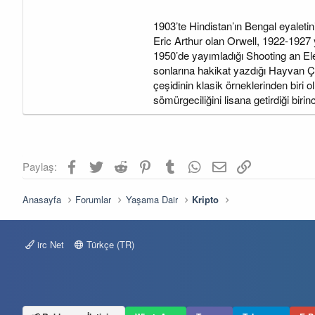
1903’te Hindistan’ın Bengal eyaleti
Eric Arthur olan Orwell, 1922-1927 yı
1950’de yayımladığı Shooting an Ele
sonlarına hakikat yazdığı Hayvan Çif
çeşidinin klasik örneklerinden biri
sömürgeciliğini lisana getirdiği birin
Facebook
Twitter
Reddit
Pinterest
Tumblr
WhatsApp
E-posta
Link
Paylaş:
Anasayfa
Forumlar
Yaşama Dair
Kripto
irc Net
Türkçe (TR)