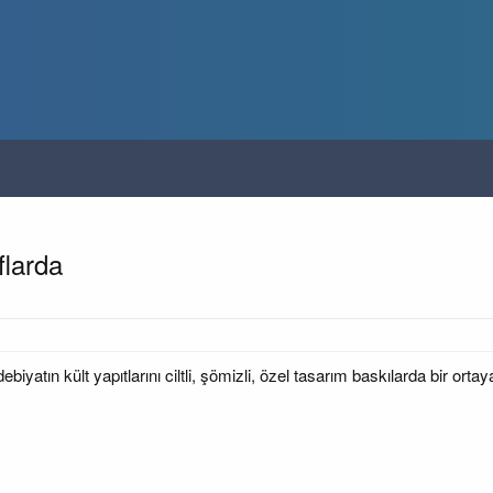
aflarda
iyatın kült yapıtlarını ciltli, şömizli, özel tasarım baskılarda bir ort