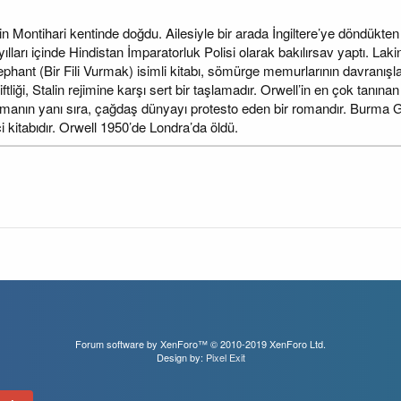
nin Montihari kentinde doğdu. Ailesiyle bir arada İngiltere’ye döndükt
lları içinde Hindistan İmparatorluk Polisi olarak bakılırsav yaptı. Laki
phant (Bir Fili Vurmak) isimli kitabı, sömürge memurlarının davranışlar
tliği, Stalin rejimine karşı sert bir taşlamadır. Orwell’in en çok tanı
 olmanın yanı sıra, çağdaş dünyayı protesto eden bir romandır. Burma 
ci kitabıdır. Orwell 1950’de Londra’da öldü.
Forum software by XenForo™
© 2010-2019 XenForo Ltd.
Design by:
Pixel Exit