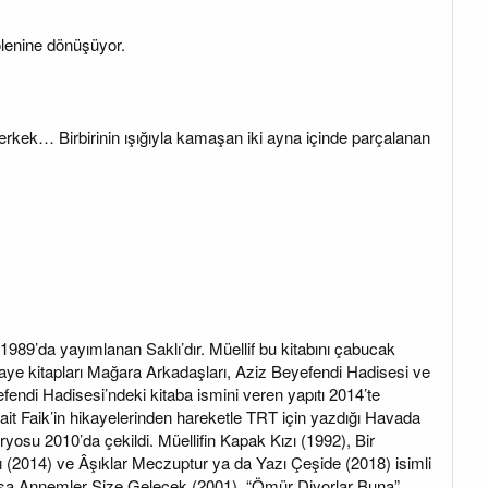
ölenine dönüşüyor.
erkek… Birbirinin ışığıyla kamaşan iki ayna içinde parçalanan
ı 1989’da yayımlanan Saklı’dır. Müellif bu kitabını çabucak
ikaye kitapları Mağara Arkadaşları, Aziz Beyefendi Hadisesi ve
fendi Hadisesi’ndeki kitaba ismini veren yapıtı 2014’te
 Sait Faik’in hikayelerinden hareketle TRT için yazdığı Havada
yosu 2010’da çekildi. Müellifin Kapak Kızı (1992), Bir
ı (2014) ve Âşıklar Meczuptur ya da Yazı Çeşide (2018) isimli
 Yoksa Annemler Size Gelecek (2001), “Ömür Diyorlar Buna”