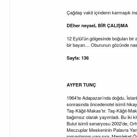
a
a
t
r
a
i
Çağdaş vakit içinderın karmaşık ins
n
h
i
DEher neyseL BİR ÇALIŞMA
12 Eylül’ün gölgesinde boğulan bir 
bir bayan… Oburunun gözünde nasıl
Sayfa: 136
AYFER TUNÇ
1964’te Adapazarı’nda doğdu. İstanbul
sonrasında öncedenotel isimli hikay
Taş-Kâğıt-Makas’tır. Taş-Kâğıt-Maka
bağımsız olarak yayımladı. Bu iki ki
Bulut isimli senaryosu 2002’de, Orha
Meczuplar Meskeninin Palavra Yanlış
romanlarının yanı sıra, Memleket Öy