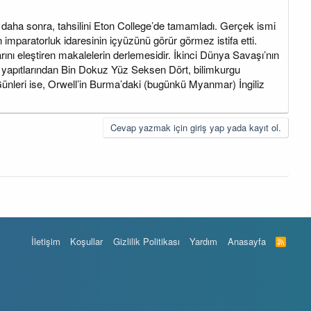
en daha sonra, tahsilini Eton College’de tamamladı. Gerçek ismi
n imparatorluk idaresinin içyüzünü görür görmez istifa etti.
ını eleştiren makalelerin derlemesidir. İkinci Dünya Savaşı’nın
nan yapıtlarından Bin Dokuz Yüz Seksen Dört, bilimkurgu
Günleri ise, Orwell’in Burma’daki (bugünkü Myanmar) İngiliz
Cevap yazmak için giriş yap yada kayıt ol.
İletişim
Koşullar
Gizlilik Politikası
Yardım
Anasayfa
R
S
S