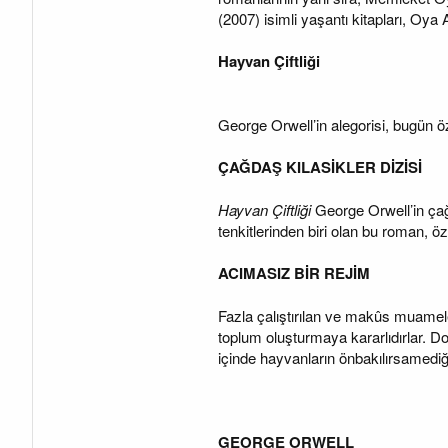
(2007) isimli yaşantı kitapları, Oya 
Hayvan Çiftliği
George Orwell’in alegorisi, bugün 
ÇAĞDAŞ KILASİKLER DİZİSİ
Hayvan Çiftliği
George Orwell’in çağd
tenkitlerinden biri olan bu roman, öz
ACIMASIZ BİR REJİM
Fazla çalıştırılan ve makûs muamele n
toplum oluşturmaya kararlıdırlar. Do
içinde hayvanların önbakılırsamediğ
GEORGE ORWELL