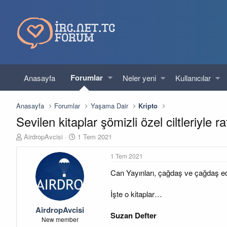
Forumlar
Anasayfa
Neler yeni
Kullanıcılar
Anasayfa
Forumlar
Yaşama Dair
Kripto
Sevilen kitaplar şömizli özel ciltleriyle r
K
B
AirdropAvcisi
1 Tem 2021
o
a
n
ş
1 Tem 2021
u
l
Can Yayınları, çağdaş ve çağdaş edeb
y
a
u
n
b
g
İşte o kitaplar…
a
ı
AirdropAvcisi
ş
ç
Suzan Defter
l
t
New member