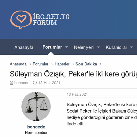
Forumlar
Anasayfa
Neler yeni
Kullanıcılar
Anasayfa
Forumlar
Haberler
Son Dakika
Süleyman Özışık, Peker'le iki kere görü
K
B
bencede
13 Haz 2021
o
a
n
ş
13 Haz 2021
u
l
Süleyman Özışık, Peker'le iki kere 
y
a
u
n
Sedat Peker ile İçişleri Bakanı Sü
b
g
hediye gönderdiğini gösteren bir vi
a
ı
ifade etti.
bencede
ş
ç
l
t
New member