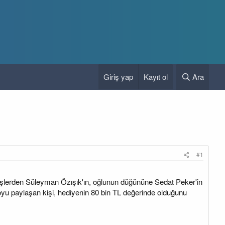
Giriş yap
Kayıt ol
Ara
#1
rdeşlerden Süleyman Özışık'ın, oğlunun düğününe Sedat Peker'in
eoyu paylaşan kişi, hediyenin 80 bin TL değerinde olduğunu