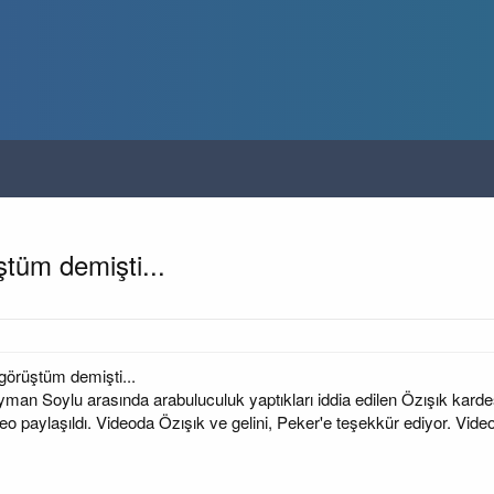
ştüm demişti...
görüştüm demişti...
leyman Soylu arasında arabuluculuk yaptıkları iddia edilen Özışık ka
deo paylaşıldı. Videoda Özışık ve gelini, Peker'e teşekkür ediyor. Vid