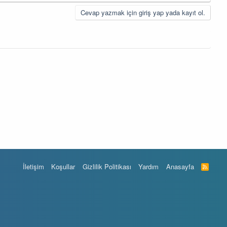
Cevap yazmak için giriş yap yada kayıt ol.
İletişim
Koşullar
Gizlilik Politikası
Yardım
Anasayfa
R
S
S