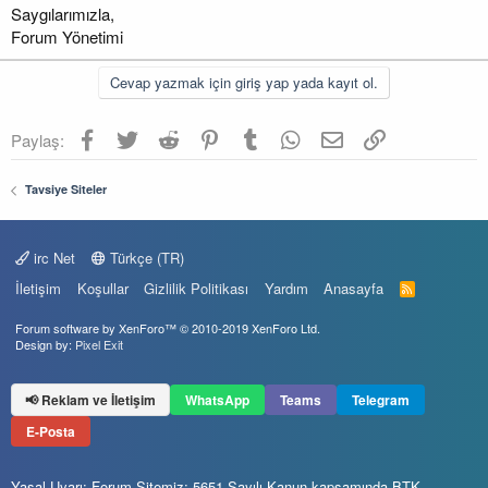
Saygılarımızla,
Forum Yönetimi
Cevap yazmak için giriş yap yada kayıt ol.
Facebook
Twitter
Reddit
Pinterest
Tumblr
WhatsApp
E-posta
Link
Paylaş:
Tavsiye Siteler
irc Net
Türkçe (TR)
İletişim
Koşullar
Gizlilik Politikası
Yardım
Anasayfa
R
S
S
Forum software by XenForo™
© 2010-2019 XenForo Ltd.
Design by:
Pixel Exit
📢 Reklam ve İletişim
WhatsApp
Teams
Telegram
E-Posta
Yasal Uyarı: Forum Sitemiz; 5651 Sayılı Kanun kapsamında BTK