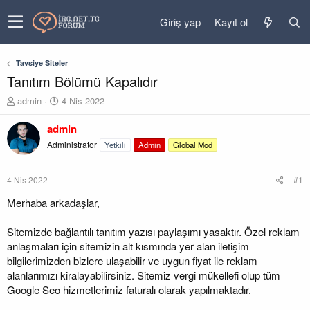
Giriş yap
Kayıt ol
Tavsiye Siteler
Tanıtım Bölümü Kapalıdır
K
B
admin
4 Nis 2022
o
a
n
ş
admin
u
l
Administrator
Yetkili
Admin
Global Mod
y
a
u
n
b
g
4 Nis 2022
#1
a
ı
ş
ç
Merhaba arkadaşlar,
l
t
a
a
Sitemizde bağlantılı tanıtım yazısı paylaşımı yasaktır. Özel reklam
t
r
anlaşmaları için sitemizin alt kısmında yer alan iletişim
a
i
bilgilerimizden bizlere ulaşabilir ve uygun fiyat ile reklam
n
h
alanlarımızı kiralayabilirsiniz. Sitemiz vergi mükellefi olup tüm
i
Google Seo hizmetlerimiz faturalı olarak yapılmaktadır.