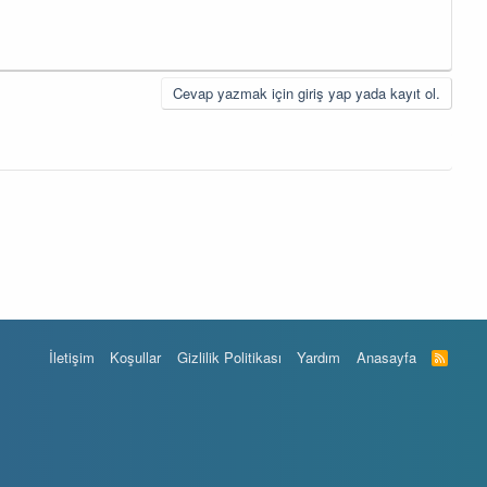
Cevap yazmak için giriş yap yada kayıt ol.
İletişim
Koşullar
Gizlilik Politikası
Yardım
Anasayfa
R
S
S