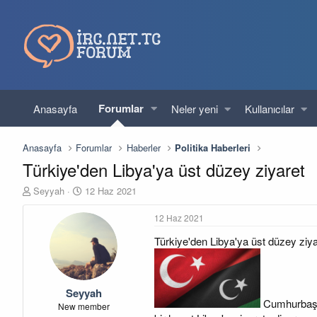
Forumlar
Anasayfa
Neler yeni
Kullanıcılar
Anasayfa
Forumlar
Haberler
Politika Haberleri
Türkiye'den Libya'ya üst düzey ziyaret
K
B
Seyyah
12 Haz 2021
o
a
n
ş
12 Haz 2021
u
l
Türkiye'den Libya'ya üst düzey ziya
y
a
u
n
b
g
a
ı
Seyyah
ş
ç
Cumhurbaşka
l
t
New member