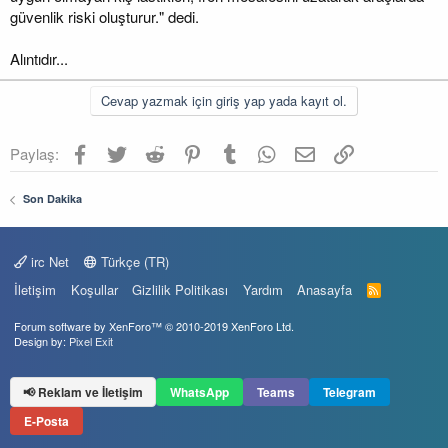
güvenlik riski oluşturur." dedi.
Alıntıdır...
Cevap yazmak için giriş yap yada kayıt ol.
Facebook
Twitter
Reddit
Pinterest
Tumblr
WhatsApp
E-posta
Link
Paylaş:
Son Dakika
irc Net
Türkçe (TR)
İletişim
Koşullar
Gizlilik Politikası
Yardım
Anasayfa
R
S
S
Forum software by XenForo™
© 2010-2019 XenForo Ltd.
Design by:
Pixel Exit
📢 Reklam ve İletişim
WhatsApp
Teams
Telegram
E-Posta