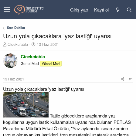
Giriş yap
Kayıt ol
Son Dakika
Uzun yola çıkacaklara 'yaz lastiği' uyarısı
K
B
Cicekciabla
13 Haz 2021
o
a
n
ş
Cicekciabla
u
l
Genel Mod
Global Mod
y
a
u
n
b
g
13 Haz 2021
#1
a
ı
ş
ç
Uzun yola çıkacaklara 'yaz lastiği' uyarısı
l
t
a
a
t
r
a
i
n
h
Tatile gideceklere araçlarında yaz
i
koşullarına uygun lastik kullanmaları uyarısında bulunan PETLAS
Pazarlama Müdürü Erkal Özürün, "Yaz aylarında ısınan zemine
uygun olmayan kış lastikleri, fren mesafesini uzatarak araçlarda