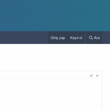
Giriş yap
Kayıt ol
Ara
#1