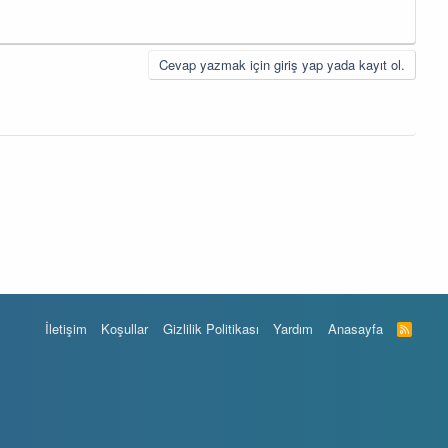
Cevap yazmak için giriş yap yada kayıt ol.
İletişim
Koşullar
Gizlilik Politikası
Yardım
Anasayfa
R
S
S