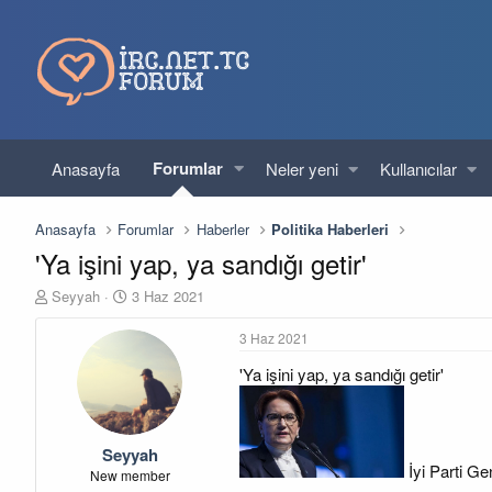
Forumlar
Anasayfa
Neler yeni
Kullanıcılar
Anasayfa
Forumlar
Haberler
Politika Haberleri
'Ya işini yap, ya sandığı getir'
K
B
Seyyah
3 Haz 2021
o
a
n
ş
3 Haz 2021
u
l
'Ya işini yap, ya sandığı getir'
y
a
u
n
b
g
a
ı
Seyyah
ş
ç
İyi Parti Ge
l
t
New member