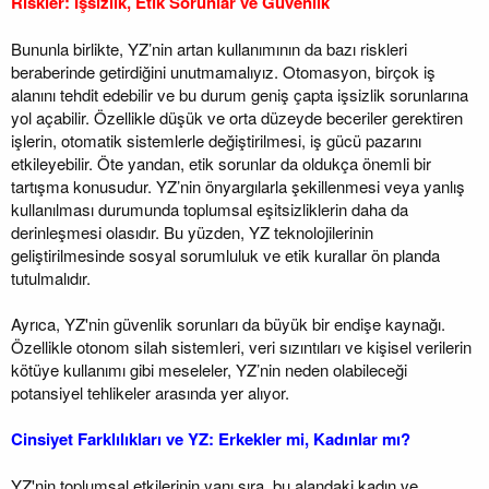
Riskler: İşsizlik, Etik Sorunlar ve Güvenlik
Bununla birlikte, YZ’nin artan kullanımının da bazı riskleri
beraberinde getirdiğini unutmamalıyız. Otomasyon, birçok iş
alanını tehdit edebilir ve bu durum geniş çapta işsizlik sorunlarına
yol açabilir. Özellikle düşük ve orta düzeyde beceriler gerektiren
işlerin, otomatik sistemlerle değiştirilmesi, iş gücü pazarını
etkileyebilir. Öte yandan, etik sorunlar da oldukça önemli bir
tartışma konusudur. YZ’nin önyargılarla şekillenmesi veya yanlış
kullanılması durumunda toplumsal eşitsizliklerin daha da
derinleşmesi olasıdır. Bu yüzden, YZ teknolojilerinin
geliştirilmesinde sosyal sorumluluk ve etik kurallar ön planda
tutulmalıdır.
Ayrıca, YZ'nin güvenlik sorunları da büyük bir endişe kaynağı.
Özellikle otonom silah sistemleri, veri sızıntıları ve kişisel verilerin
kötüye kullanımı gibi meseleler, YZ’nin neden olabileceği
potansiyel tehlikeler arasında yer alıyor.
Cinsiyet Farklılıkları ve YZ: Erkekler mi, Kadınlar mı?
YZ'nin toplumsal etkilerinin yanı sıra, bu alandaki kadın ve