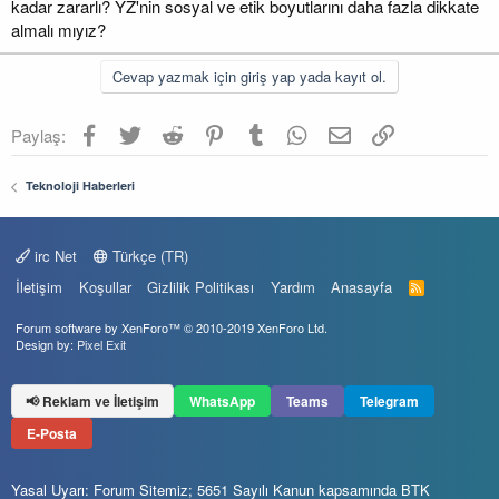
kadar zararlı? YZ'nin sosyal ve etik boyutlarını daha fazla dikkate
almalı mıyız?
Cevap yazmak için giriş yap yada kayıt ol.
Facebook
Twitter
Reddit
Pinterest
Tumblr
WhatsApp
E-posta
Link
Paylaş:
Teknoloji Haberleri
irc Net
Türkçe (TR)
İletişim
Koşullar
Gizlilik Politikası
Yardım
Anasayfa
R
S
S
Forum software by XenForo™
© 2010-2019 XenForo Ltd.
Design by:
Pixel Exit
📢 Reklam ve İletişim
WhatsApp
Teams
Telegram
E-Posta
Yasal Uyarı: Forum Sitemiz; 5651 Sayılı Kanun kapsamında BTK