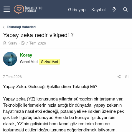
Giriş yap
Kayıt ol
Teknoloji Haberleri
Yapay zeka nedir vikipedi ?
K
B
Koray
7 Tem 2026
o
a
n
ş
Koray
u
l
Genel Mod
Global Mod
y
a
u
n
b
g
7 Tem 2026
#1
a
ı
ş
ç
Yapay Zeka: Geleceği Şekillendiren Teknoloji Mi?
l
t
a
a
Yapay zeka (YZ) konusunda yıllardır süregelen bir tartışma var.
t
r
Teknolojik ilerlemelerin hızla arttığı bir dünyada, yapay zekanın
a
i
hayatımıza nasıl etki edeceği, potansiyeli ve riskleri üzerine pek
n
h
çok farklı görüş bulunuyor. Ben de bu konuya ilgi duyan biri
i
olarak, YZ'nin gelişimini hem kendi gözlemlerim hem de
toplumdaki etkileri doğrultusunda değerlendirmek istiyorum.