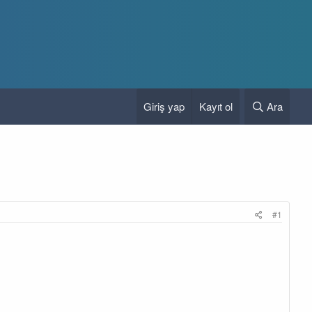
Giriş yap
Kayıt ol
Ara
#1