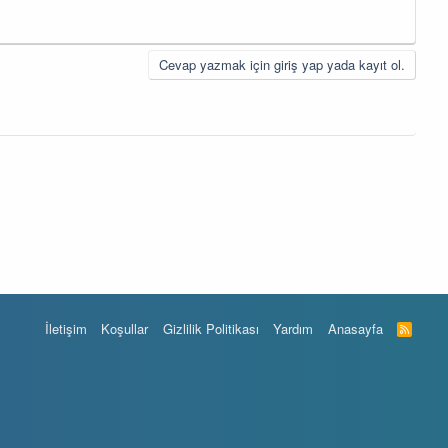
Cevap yazmak için giriş yap yada kayıt ol.
İletişim
Koşullar
Gizlilik Politikası
Yardım
Anasayfa
R
S
S