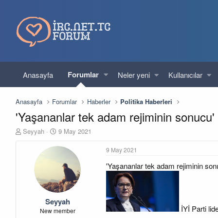
Forumlar
Anasayfa
Neler yeni
Kullanıcılar
Anasayfa
Forumlar
Haberler
Politika Haberleri
'Yaşananlar tek adam rejiminin sonucu'
K
B
Seyyah
9 May 2021
o
a
n
ş
9 May 2021
u
l
'Yaşananlar tek adam rejiminin son
y
a
u
n
b
g
a
ı
Seyyah
ş
ç
İYİ Parti li
l
t
New member