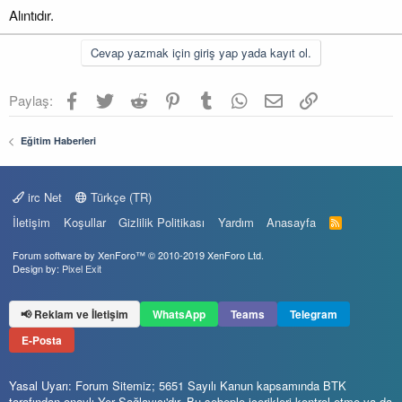
Alıntıdır.
Cevap yazmak için giriş yap yada kayıt ol.
Facebook
Twitter
Reddit
Pinterest
Tumblr
WhatsApp
E-posta
Link
Paylaş:
Eğitim Haberleri
irc Net
Türkçe (TR)
İletişim
Koşullar
Gizlilik Politikası
Yardım
Anasayfa
R
S
S
Forum software by XenForo™
© 2010-2019 XenForo Ltd.
Design by:
Pixel Exit
📢 Reklam ve İletişim
WhatsApp
Teams
Telegram
E-Posta
Yasal Uyarı: Forum Sitemiz; 5651 Sayılı Kanun kapsamında BTK
tarafından onaylı Yer Sağlayıcı'dır. Bu sebeple içerikleri kontrol etme ya da