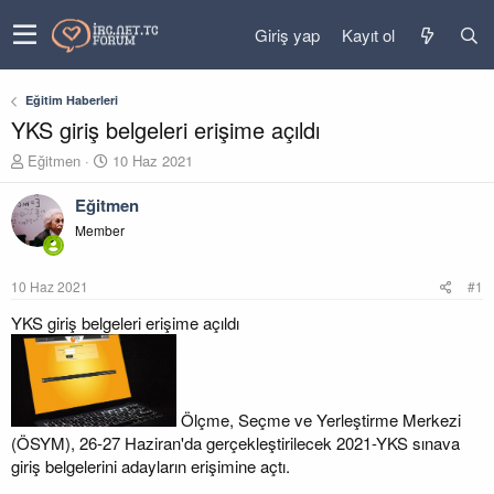
Giriş yap
Kayıt ol
Eğitim Haberleri
YKS giriş belgeleri erişime açıldı
K
B
Eğitmen
10 Haz 2021
o
a
n
ş
Eğitmen
u
l
Member
y
a
u
n
b
g
10 Haz 2021
#1
a
ı
ş
ç
YKS giriş belgeleri erişime açıldı
l
t
a
a
t
r
a
i
n
h
Ölçme, Seçme ve Yerleştirme Merkezi
i
(ÖSYM), 26-27 Haziran'da gerçekleştirilecek 2021-YKS sınava
giriş belgelerini adayların erişimine açtı.