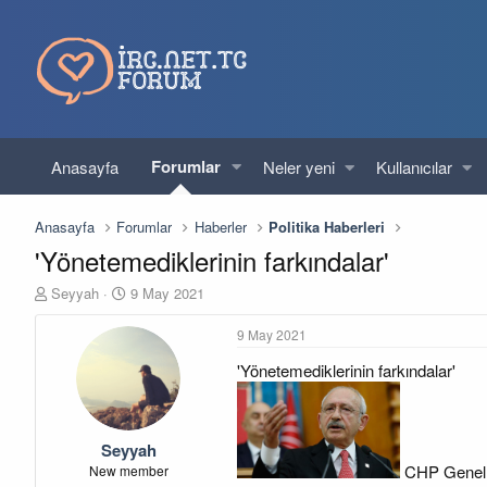
Forumlar
Anasayfa
Neler yeni
Kullanıcılar
Anasayfa
Forumlar
Haberler
Politika Haberleri
'Yönetemediklerinin farkındalar'
K
B
Seyyah
9 May 2021
o
a
n
ş
9 May 2021
u
l
'Yönetemediklerinin farkındalar'
y
a
u
n
b
g
a
ı
Seyyah
ş
ç
l
t
CHP Genel B
New member