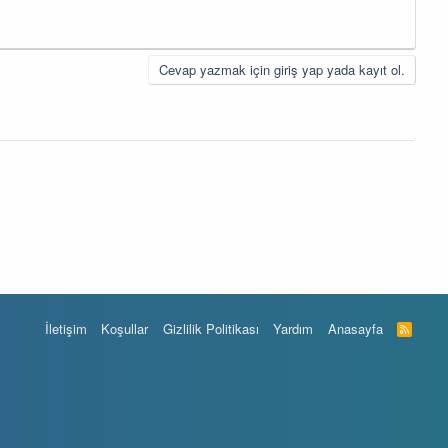
Cevap yazmak için giriş yap yada kayıt ol.
İletişim
Koşullar
Gizlilik Politikası
Yardım
Anasayfa
R
S
S