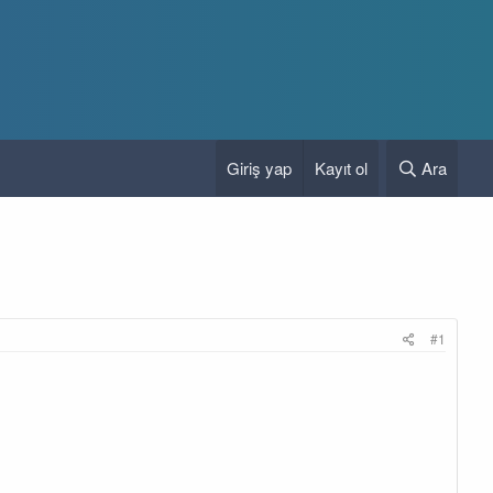
Giriş yap
Kayıt ol
Ara
#1