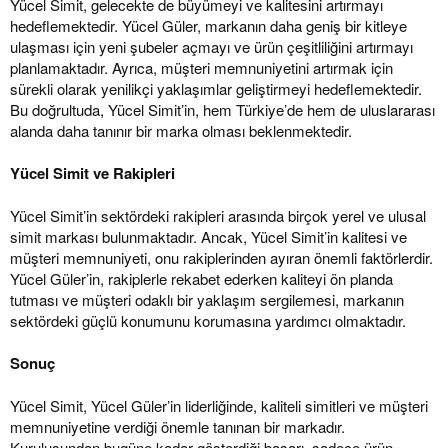
Yücel Simit, gelecekte de büyümeyi ve kalitesini artırmayı
hedeflemektedir. Yücel Güler, markanın daha geniş bir kitleye
ulaşması için yeni şubeler açmayı ve ürün çeşitliliğini artırmayı
planlamaktadır. Ayrıca, müşteri memnuniyetini artırmak için
sürekli olarak yenilikçi yaklaşımlar geliştirmeyi hedeflemektedir.
Bu doğrultuda, Yücel Simit’in, hem Türkiye’de hem de uluslararası
alanda daha tanınır bir marka olması beklenmektedir.
Yücel Simit ve Rakipleri
Yücel Simit’in sektördeki rakipleri arasında birçok yerel ve ulusal
simit markası bulunmaktadır. Ancak, Yücel Simit’in kalitesi ve
müşteri memnuniyeti, onu rakiplerinden ayıran önemli faktörlerdir.
Yücel Güler’in, rakiplerle rekabet ederken kaliteyi ön planda
tutması ve müşteri odaklı bir yaklaşım sergilemesi, markanın
sektördeki güçlü konumunu korumasına yardımcı olmaktadır.
Sonuç
Yücel Simit, Yücel Güler’in liderliğinde, kaliteli simitleri ve müşteri
memnuniyetine verdiği önemle tanınan bir markadır.
Kuruluşundan bugüne kadar gösterdiği başarı, sadece ürün