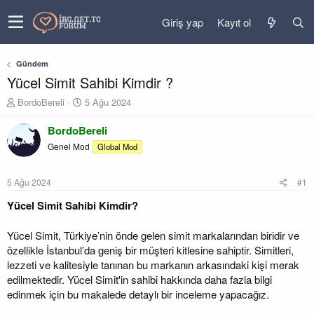
Giriş yap
Kayıt ol
Gündem
Yücel Simit Sahibi Kimdir ?
K
B
BordoBereli
5 Ağu 2024
o
a
n
ş
BordoBereli
u
l
Genel Mod
Global Mod
y
a
u
n
b
g
5 Ağu 2024
#1
a
ı
ş
ç
Yücel Simit Sahibi Kimdir?
l
t
a
a
Yücel Simit, Türkiye’nin önde gelen simit markalarından biridir ve
t
r
özellikle İstanbul’da geniş bir müşteri kitlesine sahiptir. Simitleri,
a
i
lezzeti ve kalitesiyle tanınan bu markanın arkasındaki kişi merak
n
h
i
edilmektedir. Yücel Simit'in sahibi hakkında daha fazla bilgi
edinmek için bu makalede detaylı bir inceleme yapacağız.