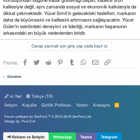
kalitesiyle değil, aynı zamanda sosyal ve ekonomik katkılarıyla da
dikkat çekmektedir. Yücel Simit’in gelecekteki hedefleri, markanın
daha da büyümesini ve kalitesini artırmasını sağlayacaktır. Yücel
Güler’in sektördeki deneyimi ve liderliği, markanın başarısının
arkasındaki en büyük nedenlerden biridir.
Cevap yazmak için giriş yap yada kayıt ol.
Facebook
Twitter
Reddit
Pinterest
Tumblr
WhatsApp
E-posta
Link
Paylaş:
Gündem
irc Net
Türkçe (TR)
İletişim
Koşullar
Gizlilik Politikası
Yardım
Anasayfa
R
S
S
Forum software by XenForo™
© 2010-2019 XenForo Ltd.
Design by:
Pixel Exit
📢 Reklam ve İletişim
WhatsApp
Teams
Telegram