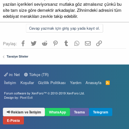
yazılan içerikleri seviyorsanız mutlaka göz atmalısınız çünkü bu
site tam size göre demektir arkadaşlar. Zihnimdeki adresini tüm
edebiyat meraklıları zevkle takip edebilir.
Cevap yazmak için giriş yap yada kayıt ol.
Facebook
Twitter
Reddit
Pinterest
Tumblr
WhatsApp
E-posta
Link
Paylaş:
Tavsiye Siteler
irc Net
Türkçe (TR)
İletişim
Koşullar
Gizlilik Politikası
Yardım
Anasayfa
R
S
S
Forum software by XenForo™
© 2010-2019 XenForo Ltd.
Design by:
Pixel Exit
📢 Reklam ve İletişim
WhatsApp
Teams
Telegram
E-Posta