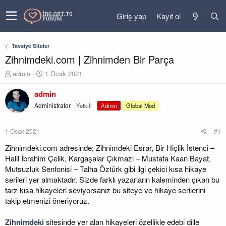
Giriş yap
Kayıt ol
Tavsiye Siteler
Zihnimdeki.com | Zihnimden Bir Parça
K
B
admin
1 Ocak 2021
o
a
n
ş
admin
u
l
Administrator
Yetkili
Admin
Global Mod
y
a
u
n
b
g
1 Ocak 2021
#1
a
ı
ş
ç
Zihnimdeki.com adresinde; Zihnimdeki Esrar, Bir Hiçlik İstenci –
l
t
Halil İbrahim Çelik, Kargaşalar Çıkmazı – Mustafa Kaan Bayat,
a
a
Mutsuzluk Senfonisi – Talha Öztürk gibi ilgi çekici kısa hikaye
t
r
serileri yer almaktadır. Sizde farklı yazarların kaleminden çıkan bu
a
i
tarz kısa hikayeleri seviyorsanız bu siteye ve hikaye serilerini
n
h
takip etmenizi öneriyoruz.
i
Zihnimdeki
sitesinde yer alan hikayeleri özellikle edebi dille