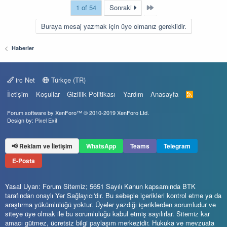
Last
1 of 54
Sonraki
Buraya mesaj yazmak için üye olmanız gereklidir.
Haberler
irc Net
Türkçe (TR)
İletişim
Koşullar
Gizlilik Politikası
Yardım
Anasayfa
R
S
S
Forum software by XenForo™
© 2010-2019 XenForo Ltd.
Design by:
Pixel Exit
📢 Reklam ve İletişim
WhatsApp
Teams
Telegram
E-Posta
Yasal Uyarı: Forum Sitemiz; 5651 Sayılı Kanun kapsamında BTK
tarafından onaylı Yer Sağlayıcı'dır. Bu sebeple içerikleri kontrol etme ya da
araştırma yükümlülüğü yoktur. Üyeler yazdığı içeriklerden sorumludur ve
siteye üye olmak ile bu sorumluluğu kabul etmiş sayılırlar. Sitemiz kar
amacı gütmez, ücretsiz bilgi paylaşım merkezidir. Hukuka ve mevzuata