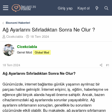
Giriş yap
Kayıt ol
Ekonomi Haberleri
Ağ Ayarlarını Sıfırladıktan Sonra Ne Olur ?
K
B
Cicekciabla
18 Tem 2024
o
a
n
ş
Cicekciabla
u
l
Genel Mod
Global Mod
y
a
u
n
b
g
18 Tem 2024
#1
a
ı
ş
ç
Ağ Ayarlarını Sıfırladıktan Sonra Ne Olur?
l
t
a
a
Günümüzde, internet bağlantısı günlük yaşamın ayrılmaz bir
t
r
parçası haline gelmiştir. İnternet erişimi, iş, eğitim, haberleşme ve
a
i
eğlence gibi birçok alanda hayati öneme sahiptir. Ancak, bazen
n
h
i
cihazlarımızdaki ağ ayarlarında sorunlar yaşayabiliriz. Ağ
ayarlarını sıfırlamanın sonuçları, genellikle bu sorunların
çözümünde etkili olabilir. Bu makalede, ağ ayarlarını sıfırlamanın