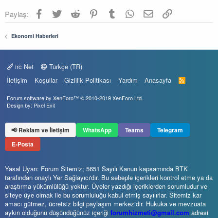
Facebook
Twitter
Reddit
Pinterest
Tumblr
WhatsApp
E-posta
Link
Paylaş:
Ekonomi Haberleri
irc Net
Türkçe (TR)
İletişim
Koşullar
Gizlilik Politikası
Yardım
Anasayfa
R
S
S
Forum software by XenForo™
© 2010-2019 XenForo Ltd.
Design by:
Pixel Exit
📢 Reklam ve İletişim
WhatsApp
Teams
Telegram
E-Posta
Yasal Uyarı: Forum Sitemiz; 5651 Sayılı Kanun kapsamında BTK
tarafından onaylı Yer Sağlayıcı'dır. Bu sebeple içerikleri kontrol etme ya da
araştırma yükümlülüğü yoktur. Üyeler yazdığı içeriklerden sorumludur ve
siteye üye olmak ile bu sorumluluğu kabul etmiş sayılırlar. Sitemiz kar
amacı gütmez, ücretsiz bilgi paylaşım merkezidir. Hukuka ve mevzuata
aykırı olduğunu düşündüğünüz içeriği
forumhizmeti@gmail.com
adresi