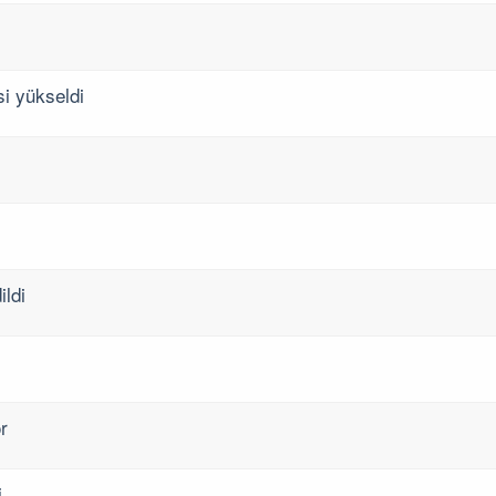
i yükseldi
ldi
r
i