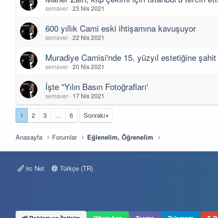
semaver
23 Nis 2021
600 yıllık Cami eski ihtişamına kavuşuyor
semaver
22 Nis 2021
Muradiye Camisi'nde 15. yüzyıl estetiğine şahit o
semaver
20 Nis 2021
İşte ''Yılın Basın Fotoğrafları'
semaver
17 Nis 2021
1
2
3
…
6
Sonraki
Anasayfa
Forumlar
Eğlenelim, Öğrenelim
irc Net
Türkçe (TR)