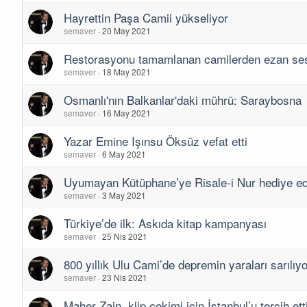
Hayrettin Paşa Camii yükseliyor
semaver
20 May 2021
Restorasyonu tamamlanan camilerden ezan ses
semaver
18 May 2021
Osmanlı'nın Balkanlar'daki mührü: Saraybosna
semaver
16 May 2021
Yazar Emine Işınsu Öksüz vefat etti
semaver
6 May 2021
Uyumayan Kütüphane’ye Risale-i Nur hediye edi
semaver
3 May 2021
Türkiye’de ilk: Askıda kitap kampanyası
semaver
25 Nis 2021
800 yıllık Ulu Cami’de depremin yaraları sarılıyo
semaver
23 Nis 2021
Maher Zain, klip çekimi için İstanbul’u tercih ett