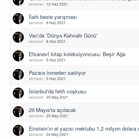
semaver
12 Haz 2021
İlahi beste yarışması
semaver
9 Haz 2021
Van’da ‘Dünya Kahvaltı Günü’
semaver
8 Haz 2021
Efsanevî kitap koleksiyoncusu: Beşir Ağa
semaver
5 Haz 2021
Pazara inmeden satılıyor
semaver
5 Haz 2021
İstanbul'da fetih coşkusu
semaver
30 May 2021
29 Mayıs'ta açılacak
semaver
25 May 2021
Einstein’ın el yazısı mektubu 1,2 milyon dolara s
semaver
24 May 2021