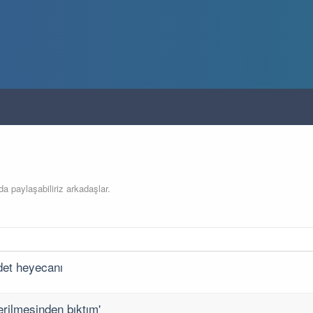
da paylaşabiliriz arkadaşlar.
det heyecanı
rilmesinden bıktım'