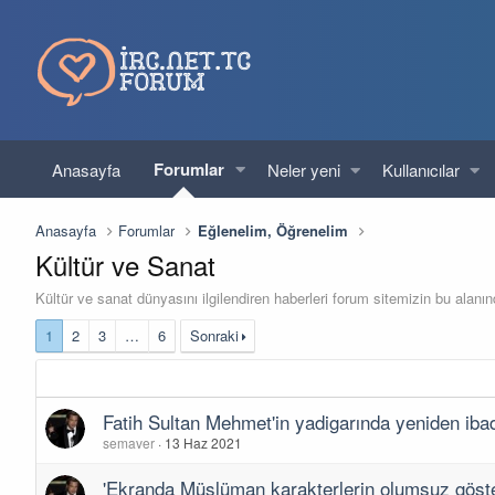
Forumlar
Anasayfa
Neler yeni
Kullanıcılar
Anasayfa
Forumlar
Eğlenelim, Öğrenelim
Kültür ve Sanat
Kültür ve sanat dünyasını ilgilendiren haberleri forum sitemizin bu alanın
1
2
3
…
6
Sonraki
Fatih Sultan Mehmet'in yadigarında yeniden iba
semaver
13 Haz 2021
'Ekranda Müslüman karakterlerin olumsuz göste