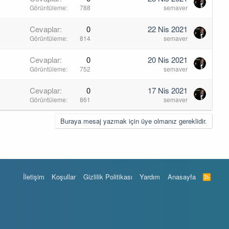
Görüntüleme
788
semaver
Cevaplar
0
22 Nis 2021
Görüntüleme
814
semaver
Cevaplar
0
20 Nis 2021
Görüntüleme
752
semaver
Cevaplar
0
17 Nis 2021
Görüntüleme
861
semaver
Buraya mesaj yazmak için üye olmanız gereklidir.
İletişim
Koşullar
Gizlilik Politikası
Yardım
Anasayfa
R
S
S