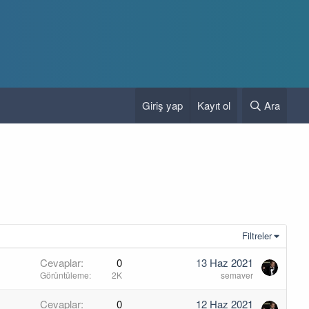
Giriş yap
Kayıt ol
Ara
Filtreler
Cevaplar
0
13 Haz 2021
Görüntüleme
2K
semaver
Cevaplar
0
12 Haz 2021