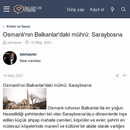
Giriş yap
Kayıt ol
Kültür ve Sanat
Osmanlı'nın Balkanlar'daki mührü: Saraybosna
K
B
semaver
16 May 2021
o
a
n
ş
semaver
u
l
New member
y
a
u
n
b
g
16 May 2021
#1
a
ı
ş
ç
Osmanlı'nın Balkanlar'daki mührü: Saraybosna
l
t
a
a
t
r
a
i
Osmanlı ruhunun Balkanlar’da en yoğun
n
h
hissedildiği şehirlerden biri olan Saraybosna’da,o dönemlerde inşa
i
edilen küçük ahşap mahalle camileri, köprüler ve evler, şehrin en
mütevazi köşelerinde manevÎ ve kültürel bir abide olarak varlığını