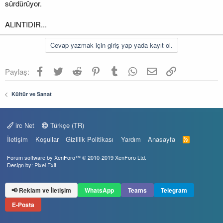
sürdürüyor.
ALINTIDIR...
Cevap yazmak için giriş yap yada kayıt ol.
Facebook
Twitter
Reddit
Pinterest
Tumblr
WhatsApp
E-posta
Link
Paylaş:
Kültür ve Sanat
irc Net
Türkçe (TR)
İletişim
Koşullar
Gizlilik Politikası
Yardım
Anasayfa
R
S
S
Forum software by XenForo™
© 2010-2019 XenForo Ltd.
Design by:
Pixel Exit
📢 Reklam ve İletişim
WhatsApp
Teams
Telegram
E-Posta