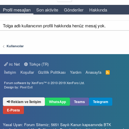
Profil mesajları
Son aktivite
Gönderiler
Hakkında
Tolga adlı kullanıcının profili hakkında henüz mesaj yok.
Kullanıcılar
irc Net
Türkçe (TR)
İletişim
Koşullar
Gizlilik Politikası
Yardım
Anasayfa
R
S
S
Forum software by XenForo™
© 2010-2019 XenForo Ltd.
Design by:
Pixel Exit
📢 Reklam ve İletişim
WhatsApp
Teams
Telegram
E-Posta
Yasal Uyarı: Forum Sitemiz; 5651 Sayılı Kanun kapsamında BTK