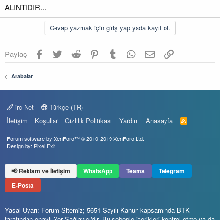
ALINTIDIR...
Cevap yazmak için giriş yap yada kayıt ol.
Facebook
Twitter
Reddit
Pinterest
Tumblr
WhatsApp
E-posta
Link
Paylaş:
Arabalar
irc Net
Türkçe (TR)
İletişim
Koşullar
Gizlilik Politikası
Yardım
Anasayfa
R
S
S
Forum software by XenForo™
© 2010-2019 XenForo Ltd.
Design by:
Pixel Exit
📢 Reklam ve İletişim
WhatsApp
Teams
Telegram
E-Posta
Yasal Uyarı: Forum Sitemiz; 5651 Sayılı Kanun kapsamında BTK
tarafından onaylı Yer Sağlayıcı'dır. Bu sebeple içerikleri kontrol etme ya da