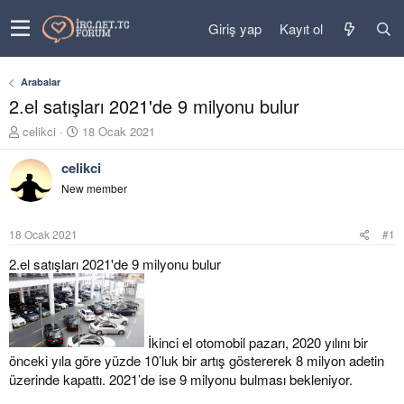
Giriş yap
Kayıt ol
Arabalar
2.el satışları 2021'de 9 milyonu bulur
K
B
celikci
18 Ocak 2021
o
a
n
ş
celikci
u
l
New member
y
a
u
n
b
g
18 Ocak 2021
#1
a
ı
ş
ç
2.el satışları 2021'de 9 milyonu bulur
l
t
a
a
t
r
a
i
İkinci el otomobil pazarı, 2020 yılını bir
n
h
i
önceki yıla göre yüzde 10’luk bir artış göstererek 8 milyon adetin
üzerinde kapattı. 2021’de ise 9 milyonu bulması bekleniyor.