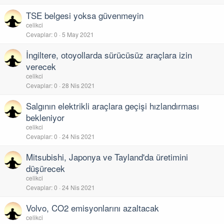
TSE belgesi yoksa güvenmeyin
celikci
Cevaplar
0
5 May 2021
İngiltere, otoyollarda sürücüsüz araçlara izin
verecek
celikci
Cevaplar
0
28 Nis 2021
Salgının elektrikli araçlara geçişi hızlandırması
bekleniyor
celikci
Cevaplar
0
24 Nis 2021
Mitsubishi, Japonya ve Tayland'da üretimini
düşürecek
celikci
Cevaplar
0
24 Nis 2021
Volvo, CO2 emisyonlarını azaltacak
celikci