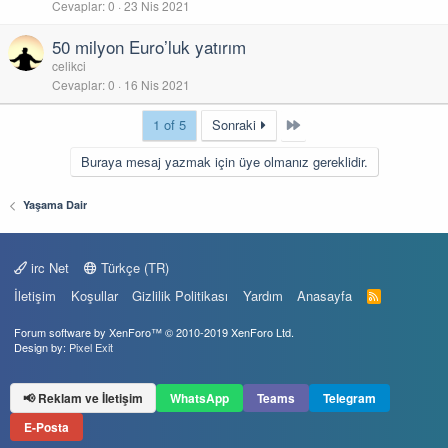
Cevaplar
0
23 Nis 2021
50 milyon Euro’luk yatırım
celikci
Cevaplar
0
16 Nis 2021
Last
1 of 5
Sonraki
Buraya mesaj yazmak için üye olmanız gereklidir.
Yaşama Dair
irc Net
Türkçe (TR)
İletişim
Koşullar
Gizlilik Politikası
Yardım
Anasayfa
R
S
S
Forum software by XenForo™
© 2010-2019 XenForo Ltd.
Design by:
Pixel Exit
📢 Reklam ve İletişim
WhatsApp
Teams
Telegram
E-Posta