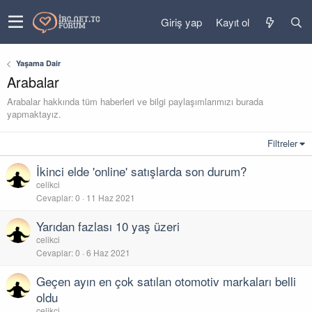
Giriş yap
Kayıt ol
Yaşama Dair
Arabalar
Arabalar hakkında tüm haberleri ve bilgi paylaşımlarımızı burada
yapmaktayız.
Filtreler
İkinci elde 'online' satışlarda son durum?
celikci
Cevaplar
0
11 Haz 2021
Yarıdan fazlası 10 yaş üzeri
celikci
Cevaplar
0
6 Haz 2021
Geçen ayın en çok satılan otomotiv markaları belli
oldu
celikci