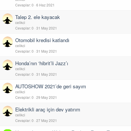
Cevaplar
0
6 Haz 2021
Talep 2. ele kayacak
celikci
Cevaplar
0
31 May 2021
Otomobil kredisi katlandı
celikci
Cevaplar
0
31 May 2021
Honda’nın ‘hibrit’li Jazz’ı
celikci
Cevaplar
0
31 May 2021
AUTOSHOW 2021’de geri sayım
celikci
Cevaplar
0
29 May 2021
Elektrikli araç için dev yatırım
celikci
Cevaplar
0
27 May 2021