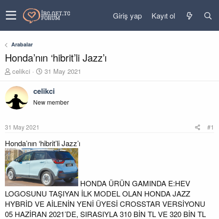
Giriş yap
Kayıt ol
Arabalar
Honda’nın ‘hibrit’li Jazz’ı
K
B
celikci
31 May 2021
o
a
n
ş
celikci
u
l
New member
y
a
u
n
b
g
31 May 2021
#1
a
ı
ş
ç
Honda’nın ‘hibrit’li Jazz’ı
l
t
a
a
t
r
a
i
HONDA ÜRÜN GAMINDA E:HEV
n
h
LOGOSUNU TAŞIYAN İLK MODEL OLAN HONDA JAZZ
i
HYBRİD VE AİLENİN YENİ ÜYESİ CROSSTAR VERSİYONU
05 HAZİRAN 2021’DE, SIRASIYLA 310 BİN TL VE 320 BİN TL