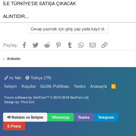
İLE TÜRKİYE’DE SATIŞA ÇIKACAK
ALINTIDIR...
Cevap yazmak için giriş yap yada kayıt ol.
Facebook
Twitter
Reddit
Pinterest
Tumblr
WhatsApp
E-posta
Link
Paylaş:
Arabalar
irc Net
Türkçe (TR)
İletişim
Koşullar
Gizlilik Politikası
Yardım
Anasayfa
R
S
S
Forum software by XenForo™
© 2010-2019 XenForo Ltd.
Design by:
Pixel Exit
📢 Reklam ve İletişim
WhatsApp
Teams
Telegram
E-Posta