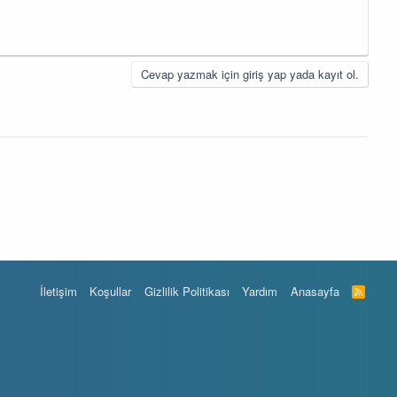
Cevap yazmak için giriş yap yada kayıt ol.
İletişim
Koşullar
Gizlilik Politikası
Yardım
Anasayfa
R
S
S