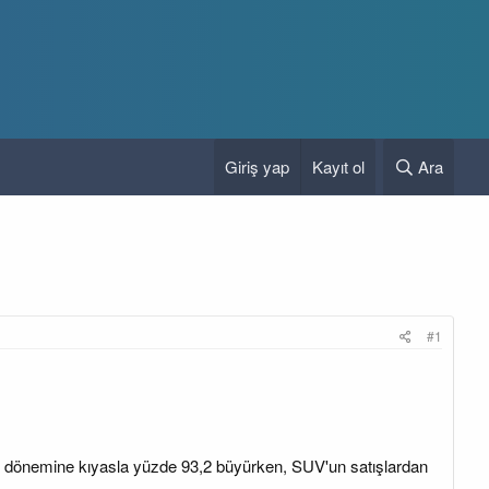
Giriş yap
Kayıt ol
Ara
#1
aynı dönemine kıyasla yüzde 93,2 büyürken, SUV'un satışlardan