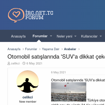
Forumlar
Anasayfa
Neler yeni
Kullanıcılar
Anasayfa
Forumlar
Yaşama Dair
Arabalar
Otomobil satışlarında 'SUV'a dikkat çeke
K
B
celikci
6 May 2021
o
a
n
ş
6 May 2021
u
l
Otomobil satışlarında 'SUV'a dikkat
y
a
u
n
b
g
a
ı
celikci
ş
ç
Türkiye otom
l
t
New member
aldığı pay da yüzde 34,1'e yükseldi.