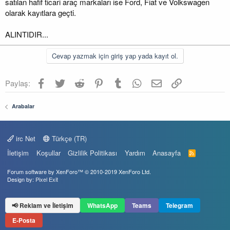
satılan hafif ticari araç markaları ise Ford, Fiat ve Volkswagen
olarak kayıtlara geçti.
ALINTIDIR...
Cevap yazmak için giriş yap yada kayıt ol.
Facebook
Twitter
Reddit
Pinterest
Tumblr
WhatsApp
E-posta
Link
Paylaş:
Arabalar
irc Net
Türkçe (TR)
İletişim
Koşullar
Gizlilik Politikası
Yardım
Anasayfa
R
S
S
Forum software by XenForo™
© 2010-2019 XenForo Ltd.
Design by:
Pixel Exit
📢 Reklam ve İletişim
WhatsApp
Teams
Telegram
E-Posta