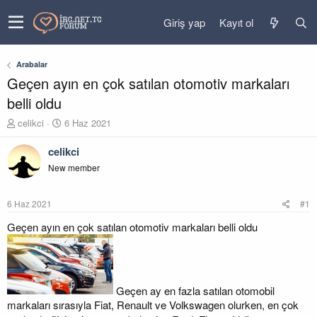
Giriş yap
Kayıt ol
Arabalar
Geçen ayın en çok satılan otomotiv markaları
belli oldu
K
B
celikci
6 Haz 2021
o
a
n
ş
celikci
u
l
New member
y
a
u
n
b
g
6 Haz 2021
#1
a
ı
ş
ç
Geçen ayın en çok satılan otomotiv markaları belli oldu
l
t
a
a
t
r
a
i
n
h
Geçen ay en fazla satılan otomobil
i
markaları sırasıyla Fiat, Renault ve Volkswagen olurken, en çok