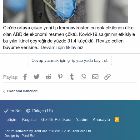
Çin’de ortaya çıkan yeni tip koronavirüsten en çok etkilenen ülke
olan ABD’de ekonomi resmen çöktü. Kovid-19 salgınının etkisiyle
bu yılın ikinci çeyreğinde yüzde 31,4 küçüldü. Revize edilen
büyüme verisine...
Devamı için tıklayınız
Cevap yazmak için giriş yap yada kayıt ol.
Facebook
Twitter
Reddit
Pinterest
Tumblr
WhatsApp
E-posta
Link
Paylaş:
Ekonomi Haberleri
irc Net
Türkçe (TR)
İletişim
Koşullar
Gizlilik Politikası
Yardım
Anasayfa
R
S
S
Forum software by XenForo™
© 2010-2019 XenForo Ltd.
Design by:
Pixel Exit