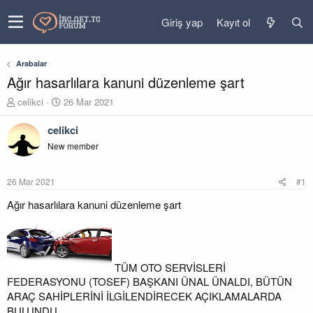
Giriş yap
Kayıt ol
Arabalar
Ağır hasarlılara kanuni düzenleme şart
K
B
celikci
26 Mar 2021
o
a
n
ş
celikci
u
l
New member
y
a
u
n
b
g
26 Mar 2021
#1
a
ı
ş
ç
Ağır hasarlılara kanuni düzenleme şart
l
t
a
a
t
r
a
i
n
h
TÜM OTO SERVİSLERİ
i
FEDERASYONU (TOSEF) BAŞKANI ÜNAL ÜNALDI, BÜTÜN
ARAÇ SAHİPLERİNİ İLGİLENDİRECEK AÇIKLAMALARDA
BULUNDU.