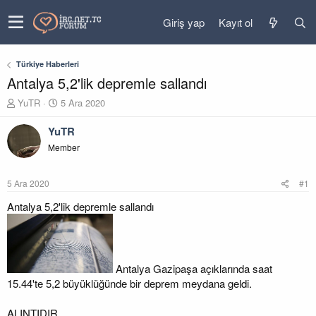
Giriş yap
Kayıt ol
Türkiye Haberleri
Antalya 5,2'lik depremle sallandı
K
B
YuTR
5 Ara 2020
o
a
n
ş
YuTR
u
l
Member
y
a
u
n
b
g
5 Ara 2020
#1
a
ı
ş
ç
Antalya 5,2'lik depremle sallandı
l
t
a
a
t
r
a
i
n
h
Antalya Gazipaşa açıklarında saat
i
15.44'te 5,2 büyüklüğünde bir deprem meydana geldi.
ALINTIDIR