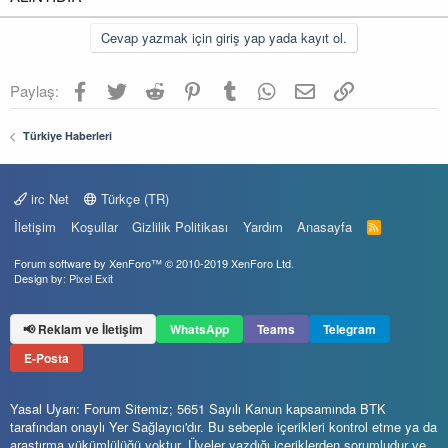
Cevap yazmak için giriş yap yada kayıt ol.
Facebook
Twitter
Reddit
Pinterest
Tumblr
WhatsApp
E-posta
Link
Paylaş:
Türkiye Haberleri
irc Net
Türkçe (TR)
İletişim
Koşullar
Gizlilik Politikası
Yardım
Anasayfa
R
S
S
Forum software by XenForo™
© 2010-2019 XenForo Ltd.
Design by:
Pixel Exit
📢 Reklam ve İletişim
WhatsApp
Teams
Telegram
E-Posta
Yasal Uyarı: Forum Sitemiz; 5651 Sayılı Kanun kapsamında BTK
tarafından onaylı Yer Sağlayıcı'dır. Bu sebeple içerikleri kontrol etme ya da
araştırma yükümlülüğü yoktur. Üyeler yazdığı içeriklerden sorumludur ve