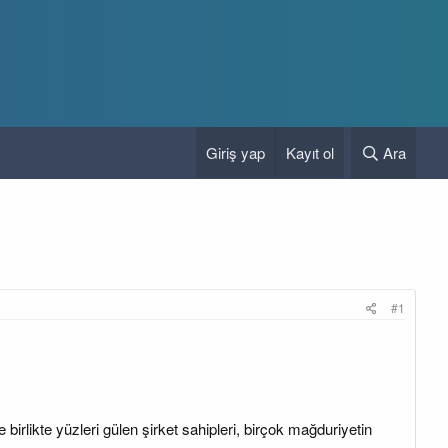
Giriş yap
Kayıt ol
Ara
#1
birlikte yüzleri gülen şirket sahipleri, birçok mağduriyetin