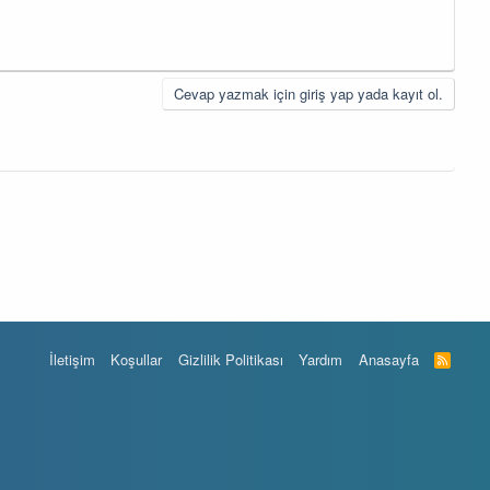
Cevap yazmak için giriş yap yada kayıt ol.
İletişim
Koşullar
Gizlilik Politikası
Yardım
Anasayfa
R
S
S