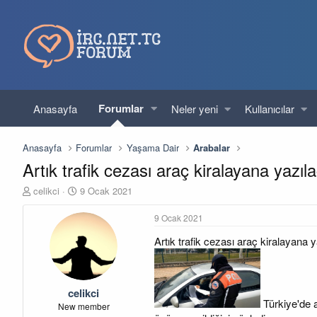
Forumlar
Anasayfa
Neler yeni
Kullanıcılar
Anasayfa
Forumlar
Yaşama Dair
Arabalar
Artık trafik cezası araç kiralayana yazıl
K
B
celikci
9 Ocak 2021
o
a
n
ş
9 Ocak 2021
u
l
Artık trafik cezası araç kiralayana 
y
a
u
n
b
g
a
ı
celikci
ş
ç
Türkiye'de a
l
t
New member