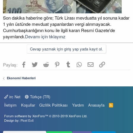
Son dakika haberine göre; Türk Lirası mevduatta yıl sonuna kadar
1 yılın üstünde mevduat yapanlardan vergi alınmayacak.
Cumhurbaşkanlığının konu ile ilgili kararı Resmi Gazete'de
yayımlandı.
Devamı için tıklayınız
Cevap yazmak için giriş yap yada kayıt ol.
Facebook
Twitter
Reddit
Pinterest
Tumblr
WhatsApp
E-posta
Link
Paylaş:
Ekonomi Haberleri
irc Net
Türkçe (TR)
İletişim
Koşullar
Gizlilik Politikası
Yardım
Anasayfa
R
S
S
Forum software by XenForo™
© 2010-2019 XenForo Ltd.
Design by:
Pixel Exit