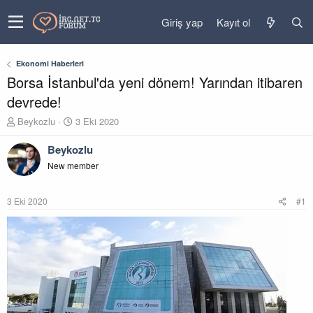
Giriş yap
Kayıt ol
Ekonomi Haberleri
Borsa İstanbul'da yeni dönem! Yarından itibaren
devrede!
K
B
Beykozlu
3 Eki 2020
o
a
n
ş
Beykozlu
u
l
New member
y
a
u
n
b
g
3 Eki 2020
#1
a
ı
ş
ç
l
t
a
a
t
r
a
i
n
h
i