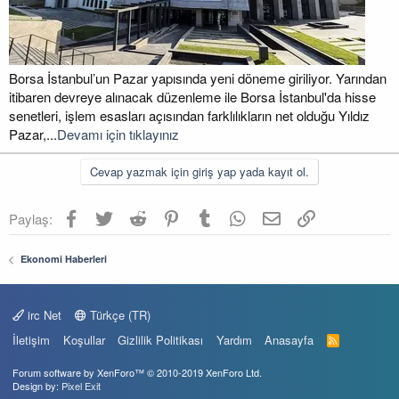
Borsa İstanbul’un Pazar yapısında yeni döneme giriliyor. Yarından
itibaren devreye alınacak düzenleme ile Borsa İstanbul'da hisse
senetleri, işlem esasları açısından farklılıkların net olduğu Yıldız
Pazar,...
Devamı için tıklayınız
Cevap yazmak için giriş yap yada kayıt ol.
Facebook
Twitter
Reddit
Pinterest
Tumblr
WhatsApp
E-posta
Link
Paylaş:
Ekonomi Haberleri
irc Net
Türkçe (TR)
İletişim
Koşullar
Gizlilik Politikası
Yardım
Anasayfa
R
S
S
Forum software by XenForo™
© 2010-2019 XenForo Ltd.
Design by:
Pixel Exit