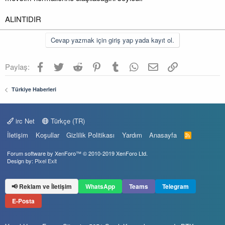
ALINTIDIR
Cevap yazmak için giriş yap yada kayıt ol.
Facebook
Twitter
Reddit
Pinterest
Tumblr
WhatsApp
E-posta
Link
Paylaş:
Türkiye Haberleri
irc Net
Türkçe (TR)
İletişim
Koşullar
Gizlilik Politikası
Yardım
Anasayfa
R
S
S
Forum software by XenForo™
© 2010-2019 XenForo Ltd.
Design by:
Pixel Exit
📢 Reklam ve İletişim
WhatsApp
Teams
Telegram
E-Posta