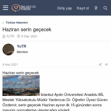
Giriş yap
Kayıt ol
Türkiye Haberleri
Haziran serin geçecek
K
B
YuTR
9 Haz 2021
o
a
n
ş
YuTR
u
l
Member
y
a
u
n
b
g
9 Haz 2021
#1
a
ı
ş
ç
Haziran serin geçecek
l
t
a
a
t
r
a
i
n
h
İstanbul Aydın Üniversitesi Anadolu BİL
i
Meslek Yüksekokulu Müdür Yardımcısı Dr. Öğretim Üyesi Güven
Özdemir, serin geçecek Haziran ayının ilk 15 gününden sonra
mevsim normallerine ulaşılacağını söyledi.