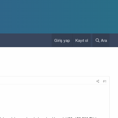
Giriş yap
Kayıt ol
Ara
#1