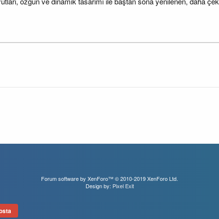
tları, özgün ve dinamik tasarımı ile baştan sona yenilenen, daha çe
Forum software by XenForo™
© 2010-2019 XenForo Ltd.
Design by:
Pixel Exit
osta