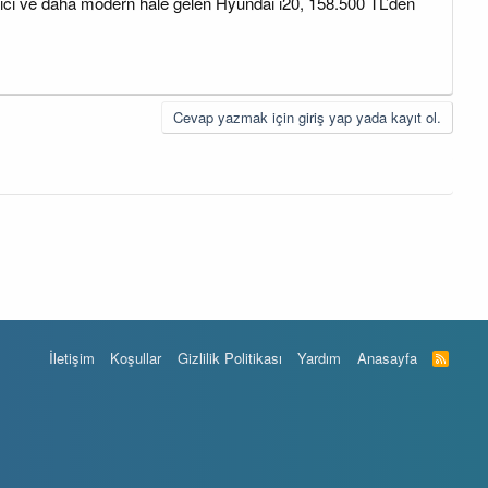
kici ve daha modern hale gelen Hyundai i20, 158.500 TL’den
Cevap yazmak için giriş yap yada kayıt ol.
İletişim
Koşullar
Gizlilik Politikası
Yardım
Anasayfa
R
S
S