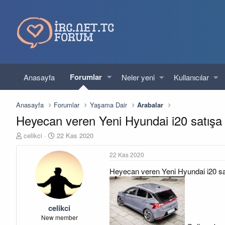
Forumlar
Anasayfa
Neler yeni
Kullanıcılar
Anasayfa
Forumlar
Yaşama Dair
Arabalar
Heyecan veren Yeni Hyundai i20 satışa
K
B
celikci
22 Kas 2020
o
a
n
ş
22 Kas 2020
u
l
Heyecan veren Yeni Hyundai i20 sa
y
a
u
n
b
g
a
ı
celikci
ş
ç
l
t
New member