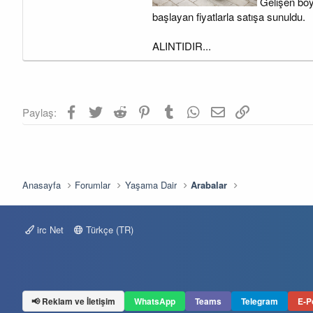
a
a
Gelişen boyu
t
r
başlayan fiyatlarla satışa sunuldu.
a
i
n
h
ALINTIDIR...
i
Facebook
Twitter
Reddit
Pinterest
Tumblr
WhatsApp
E-posta
Link
Paylaş:
Anasayfa
Forumlar
Yaşama Dair
Arabalar
irc Net
Türkçe (TR)
📢 Reklam ve İletişim
WhatsApp
Teams
Telegram
E-P