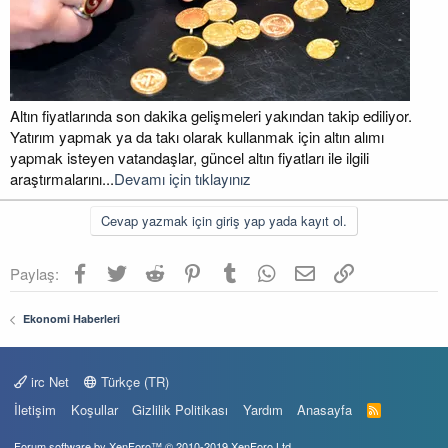
i
Altın fiyatlarında son dakika gelişmeleri yakından takip ediliyor.
Yatırım yapmak ya da takı olarak kullanmak için altın alımı
yapmak isteyen vatandaşlar, güncel altın fiyatları ile ilgili
araştırmalarını...
Devamı için tıklayınız
Cevap yazmak için giriş yap yada kayıt ol.
Facebook
Twitter
Reddit
Pinterest
Tumblr
WhatsApp
E-posta
Link
Paylaş:
Ekonomi Haberleri
irc Net
Türkçe (TR)
İletişim
Koşullar
Gizlilik Politikası
Yardım
Anasayfa
R
S
S
Forum software by XenForo™
© 2010-2019 XenForo Ltd.