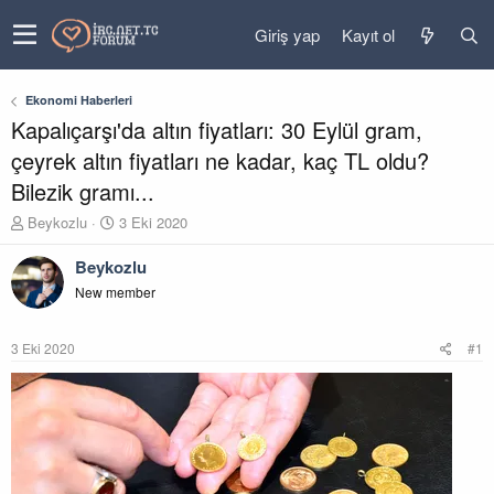
Giriş yap
Kayıt ol
Ekonomi Haberleri
Kapalıçarşı'da altın fiyatları: 30 Eylül gram,
çeyrek altın fiyatları ne kadar, kaç TL oldu?
Bilezik gramı...
K
B
Beykozlu
3 Eki 2020
o
a
n
ş
Beykozlu
u
l
New member
y
a
u
n
b
g
3 Eki 2020
#1
a
ı
ş
ç
l
t
a
a
t
r
a
i
n
h