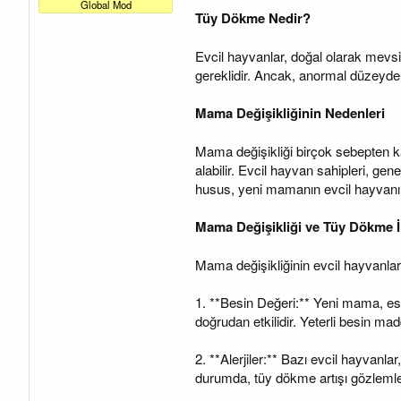
a
a
Global Mod
t
r
Tüy Dökme Nedir?
a
i
n
h
Evcil hayvanlar, doğal olarak mevsi
i
gereklidir. Ancak, anormal düzeyde t
Mama Değişikliğinin Nedenleri
Mama değişikliği birçok sebepten kay
alabilir. Evcil hayvan sahipleri, gen
husus, yeni mamanın evcil hayvanın
Mama Değişikliği ve Tüy Dökme İl
Mama değişikliğinin evcil hayvanları
1. **Besin Değeri:** Yeni mama, eski 
doğrudan etkilidir. Yeterli besin ma
2. **Alerjiler:** Bazı evcil hayvanla
durumda, tüy dökme artışı gözlemlen