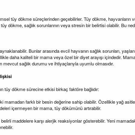
msel tüy dökme süreçlerinden geçebilirler. Tüy dökme, hayvanların vücu
üy dökme, sağlık sorunlarının veya stresin bir belirtisi olabilir. Bu ne
naklanabilir. Bunlar arasında evcil hayvanın sağlık sorunları, yaşlanma,
ellikle daha kaliteli bir mama veya özel bir diyet arayışı içindedir. Ma
 mevcut sağlık durumu ve ihtiyaçlarıyla uyumlu olmasıdır.
işkisi
n tüy dökme sürecine etkisi birkaç faktöre bağlıdır:
mamadan farklı bir besin değerine sahip olabilir. Özellikle yağ asitleri,
ddeleri içermeyen bir mama, tüy dökümünü artırabilir.
r, belirli maddelere karşı alerjik reaksiyonlar gösterebilir. Yeni mamada
ebilir.