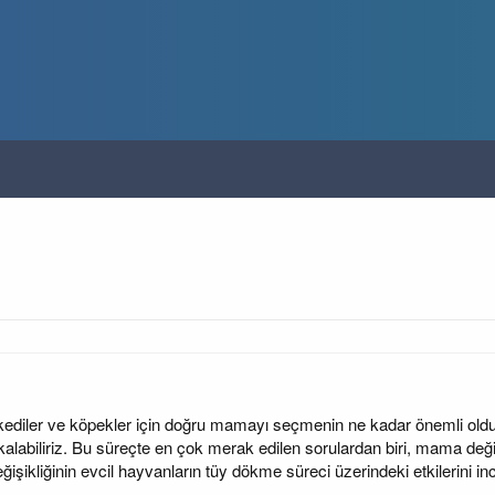
e kediler ve köpekler için doğru mamayı seçmenin ne kadar önemli old
labiliriz. Bu süreçte en çok merak edilen sorulardan biri, mama değiş
şikliğinin evcil hayvanların tüy dökme süreci üzerindeki etkilerini in