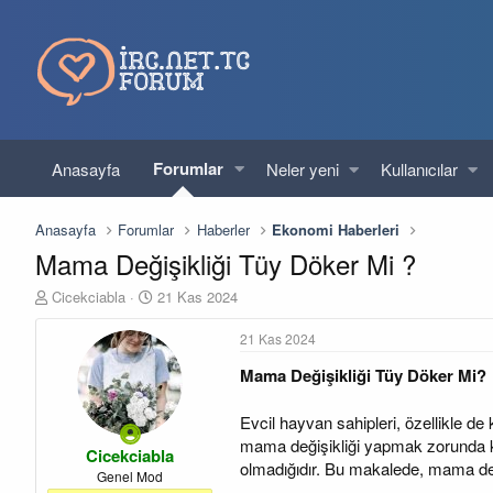
Forumlar
Anasayfa
Neler yeni
Kullanıcılar
Anasayfa
Forumlar
Haberler
Ekonomi Haberleri
Mama Değişikliği Tüy Döker Mi ?
K
B
Cicekciabla
21 Kas 2024
o
a
n
ş
21 Kas 2024
u
l
Mama Değişikliği Tüy Döker Mi?
y
a
u
n
b
g
Evcil hayvan sahipleri, özellikle d
a
ı
mama değişikliği yapmak zorunda ka
Cicekciabla
ş
ç
olmadığıdır. Bu makalede, mama deği
l
t
Genel Mod