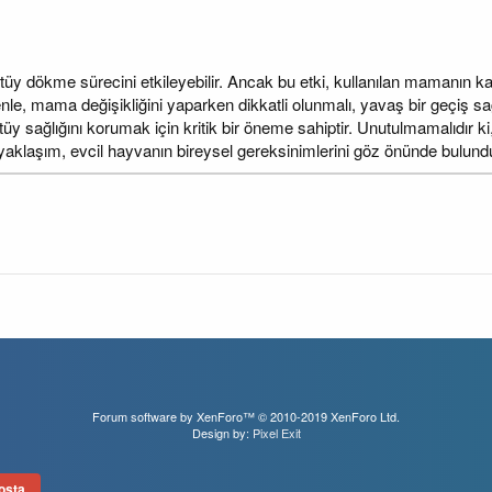
üy dökme sürecini etkileyebilir. Ancak bu etki, kullanılan mamanın kalit
enle, mama değişikliğini yaparken dikkatli olunmalı, yavaş bir geçiş 
 sağlığını korumak için kritik bir öneme sahiptir. Unutulmamalıdır ki, h
yaklaşım, evcil hayvanın bireysel gereksinimlerini göz önünde bulund
Forum software by XenForo™
© 2010-2019 XenForo Ltd.
Design by:
Pixel Exit
osta