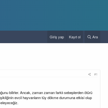
Giriş yap
Kayıt ol
Ara
#1
uğunu bilirler. Ancak, zaman zaman farklı sebeplerden ötürü
ikliğinin evcil hayvanların tüy dökme durumuna etkisi olup
celeyeceğiz.