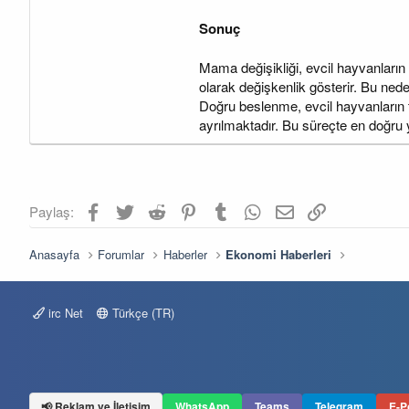
Sonuç
Mama değişikliği, evcil hayvanların t
olarak değişkenlik gösterir. Bu ned
Doğru beslenme, evcil hayvanların tüy
ayrılmaktadır. Bu süreçte en doğru 
Facebook
Twitter
Reddit
Pinterest
Tumblr
WhatsApp
E-posta
Link
Paylaş:
Anasayfa
Forumlar
Haberler
Ekonomi Haberleri
irc Net
Türkçe (TR)
📢 Reklam ve İletişim
WhatsApp
Teams
Telegram
E-P