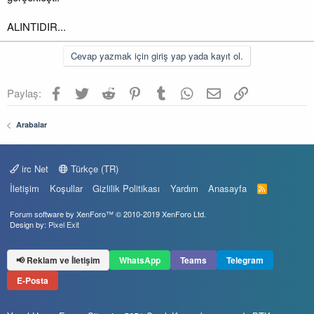
ALINTIDIR...
Cevap yazmak için giriş yap yada kayıt ol.
Facebook
Twitter
Reddit
Pinterest
Tumblr
WhatsApp
E-posta
Link
Paylaş:
Arabalar
irc Net
Türkçe (TR)
İletişim
Koşullar
Gizlilik Politikası
Yardım
Anasayfa
R
S
S
Forum software by XenForo™
© 2010-2019 XenForo Ltd.
Design by:
Pixel Exit
📢 Reklam ve İletişim
WhatsApp
Teams
Telegram
E-Posta