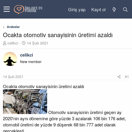
Giriş yap
Kayıt ol
Arabalar
Ocakta otomotiv sanayisinin üretimi azaldı
K
B
celikci
14 Şub 2021
o
a
n
ş
celikci
u
l
New member
y
a
u
n
b
g
14 Şub 2021
#1
a
ı
ş
ç
Ocakta otomotiv sanayisinin üretimi azaldı
l
t
a
a
t
r
a
i
n
h
Otomotiv sanayisinin üretimi geçen ay
i
2020'nin aynı dönemine göre yüzde 3 azalarak 106 bin 176 adet,
otomobil üretimi de yüzde 9 düşerek 68 bin 777 adet olarak
gerçekleşti.