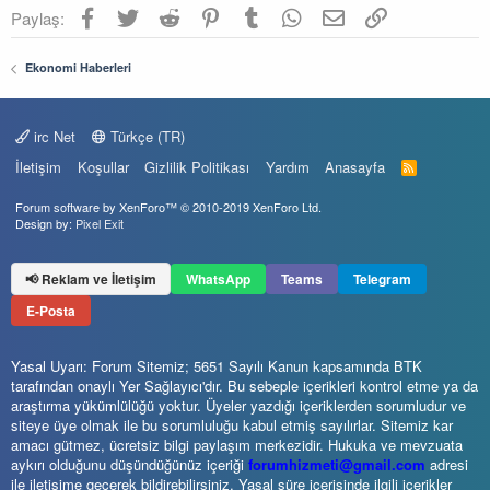
Facebook
Twitter
Reddit
Pinterest
Tumblr
WhatsApp
E-posta
Link
Paylaş:
Ekonomi Haberleri
irc Net
Türkçe (TR)
İletişim
Koşullar
Gizlilik Politikası
Yardım
Anasayfa
R
S
S
Forum software by XenForo™
© 2010-2019 XenForo Ltd.
Design by:
Pixel Exit
📢 Reklam ve İletişim
WhatsApp
Teams
Telegram
E-Posta
Yasal Uyarı: Forum Sitemiz; 5651 Sayılı Kanun kapsamında BTK
tarafından onaylı Yer Sağlayıcı'dır. Bu sebeple içerikleri kontrol etme ya da
araştırma yükümlülüğü yoktur. Üyeler yazdığı içeriklerden sorumludur ve
siteye üye olmak ile bu sorumluluğu kabul etmiş sayılırlar. Sitemiz kar
amacı gütmez, ücretsiz bilgi paylaşım merkezidir. Hukuka ve mevzuata
aykırı olduğunu düşündüğünüz içeriği
forumhizmeti@gmail.com
adresi
ile iletişime geçerek bildirebilirsiniz. Yasal süre içerisinde ilgili içerikler