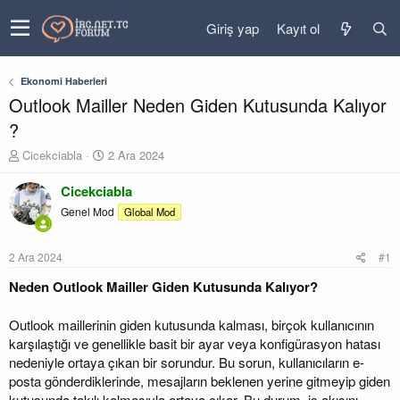
Giriş yap
Kayıt ol
Ekonomi Haberleri
Outlook Mailler Neden Giden Kutusunda Kalıyor
?
K
B
Cicekciabla
2 Ara 2024
o
a
n
ş
Cicekciabla
u
l
Genel Mod
Global Mod
y
a
u
n
b
g
2 Ara 2024
#1
a
ı
ş
ç
Neden Outlook Mailler Giden Kutusunda Kalıyor?
l
t
a
a
Outlook maillerinin giden kutusunda kalması, birçok kullanıcının
t
r
karşılaştığı ve genellikle basit bir ayar veya konfigürasyon hatası
a
i
nedeniyle ortaya çıkan bir sorundur. Bu sorun, kullanıcıların e-
n
h
i
posta gönderdiklerinde, mesajların beklenen yerine gitmeyip giden
kutusunda takılı kalmasıyla ortaya çıkar. Bu durum, iş akışını