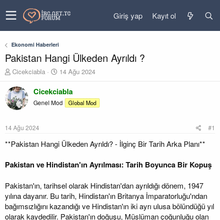
Giriş yap
Kayıt ol
Ekonomi Haberleri
Pakistan Hangi Ülkeden Ayrıldı ?
K
B
Cicekciabla
14 Ağu 2024
o
a
n
ş
Cicekciabla
u
l
Genel Mod
Global Mod
y
a
u
n
b
g
14 Ağu 2024
#1
a
ı
ş
ç
**Pakistan Hangi Ülkeden Ayrıldı? - İlginç Bir Tarih Arka Planı**
l
t
a
a
Pakistan ve Hindistan'ın Ayrılması: Tarih Boyunca Bir Kopuş
t
r
a
i
Pakistan'ın, tarihsel olarak Hindistan'dan ayrıldığı dönem, 1947
n
h
i
yılına dayanır. Bu tarih, Hindistan'ın Britanya İmparatorluğu'ndan
bağımsızlığını kazandığı ve Hindistan'ın iki ayrı ulusa bölündüğü yıl
olarak kaydedilir. Pakistan'ın doğuşu, Müslüman çoğunluğu olan