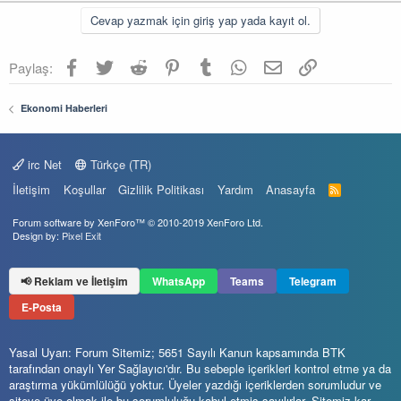
Cevap yazmak için giriş yap yada kayıt ol.
Facebook
Twitter
Reddit
Pinterest
Tumblr
WhatsApp
E-posta
Link
Paylaş:
Ekonomi Haberleri
irc Net
Türkçe (TR)
İletişim
Koşullar
Gizlilik Politikası
Yardım
Anasayfa
R
S
S
Forum software by XenForo™
© 2010-2019 XenForo Ltd.
Design by:
Pixel Exit
📢 Reklam ve İletişim
WhatsApp
Teams
Telegram
E-Posta
Yasal Uyarı: Forum Sitemiz; 5651 Sayılı Kanun kapsamında BTK
tarafından onaylı Yer Sağlayıcı'dır. Bu sebeple içerikleri kontrol etme ya da
araştırma yükümlülüğü yoktur. Üyeler yazdığı içeriklerden sorumludur ve
siteye üye olmak ile bu sorumluluğu kabul etmiş sayılırlar. Sitemiz kar