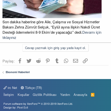
Son dakika haberine göre Aile, Çalışma ve Sosyal Hizmetler
Bakanı Zehra Zümrüt Selçuk, “Eylül ayına ilişkin Nakdi Ücret
Desteği ödemelerini 8-9 Ekim’de yapacağız” dedi.
Devamı için
tıklayınız
Cevap yazmak için giriş yap yada kayıt ol.
Facebook
Twitter
Reddit
Pinterest
Tumblr
WhatsApp
E-posta
Link
Paylaş:
Ekonomi Haberleri
irc Net
Türkçe (TR)
İletişim
Koşullar
Gizlilik Politikası
Yardım
Anasayfa
R
S
S
Forum software by XenForo™
© 2010-2019 XenForo Ltd.
Design by:
Pixel Exit