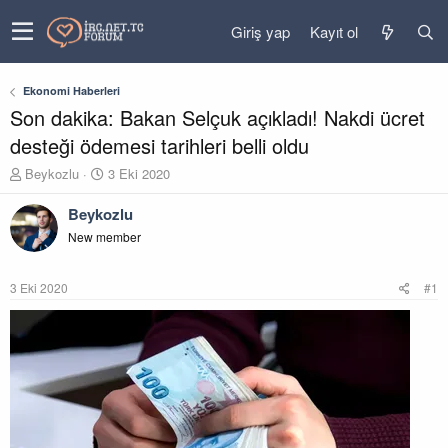
Giriş yap
Kayıt ol
Ekonomi Haberleri
Son dakika: Bakan Selçuk açıkladı! Nakdi ücret
desteği ödemesi tarihleri belli oldu
K
B
Beykozlu
3 Eki 2020
o
a
n
ş
Beykozlu
u
l
New member
y
a
u
n
b
g
3 Eki 2020
#1
a
ı
ş
ç
l
t
a
a
t
r
a
i
n
h
i